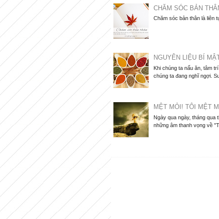
CHĂM SÓC BẢN THÂ
Chăm sóc bản thân là liên t
NGUYÊN LIỆU BÍ MẬ
Khi chúng ta nấu ăn, tâm tr
chúng ta đang nghĩ ngợi. Su
MỆT MỎI! TÔI MỆT M
Ngày qua ngày, tháng qua 
những âm thanh vọng về "Tô