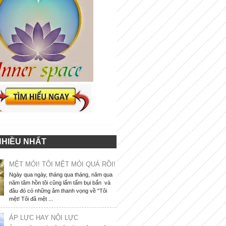
NHIỀU NHẤT
MỆT MỎI! TÔI MỆT MỎI QUÁ RỒI!
Ngày qua ngày, tháng qua tháng, năm qua
năm tâm hồn tôi cũng lấm tấm bụi bẩn và
đâu đó có những âm thanh vọng về "Tôi
mệt! Tôi đã mệt ...
ÁP LỰC HAY NỘI LỰC