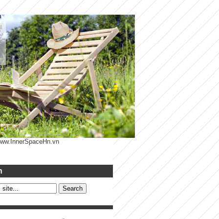
 www.InnerSpaceHn.vn
h