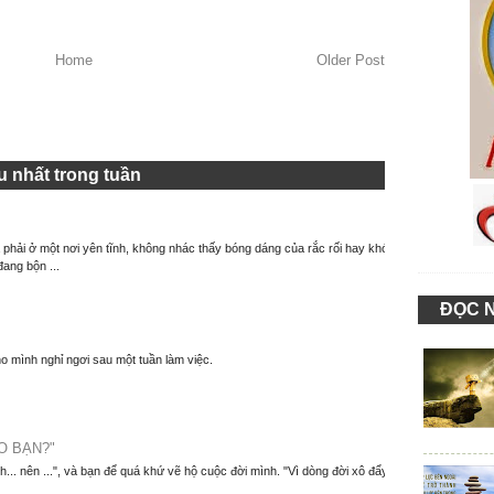
Home
Older Post
 nhất trong tuần
à phải ở một nơi yên tĩnh, không nhác thấy bóng dáng của rắc rối hay khó
đang bộn ...
ĐỌC 
o mình nghỉ ngơi sau một tuần làm việc.
O BẠN?"
nh... nên ...", và bạn để quá khứ vẽ hộ cuộc đời mình. "Vì dòng đời xô đẩy