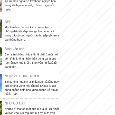
Áp lực bên ngoài sẽ trở thành nội lực bên
trong khi bạn luôn nỗ lực hoàn thiện mỗi
ngày.
ĐẸP
Một tâm hồn đẹp sẽ kiếm tìm và tạo ra
những điều tốt đẹp, trong chính mình và
trong bất cứ con người nào họ gặp gỡ, trong
cả những hoàn ...
Bình yên nhé
Bình yên không nhất thiết là phải ở một nơi
yên tĩnh, không nhác thấy bóng dáng của
rắc rối hay khó khăn. Bình yên nghĩa là tôi
đang bộn ...
NHÌN VỀ PHÍA TRƯỚC
Bạn không ngoảnh lại phía sau mà lòng day
dứt, không vênh mặt lên mà tự cao tự đại,
cũng chẳng nhìn ngó xung quanh để tìm ai
đổ lỗi. Bạn...
NHƯ CỎ CÂY
Những gì thật có một sức hút lạ kì. Tự nhiên
và trọn vẹn. Nhưng sức hút ấy lại truyền