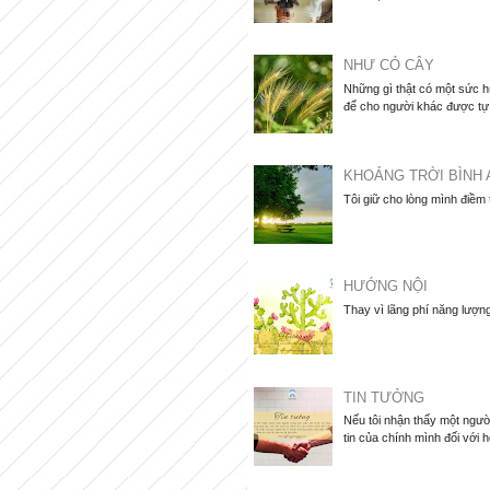
NHƯ CỎ CÂY
Những gì thật có một sức hú
để cho người khác được tự d
KHOẢNG TRỜI BÌNH 
Tôi giữ cho lòng mình điềm
HƯỚNG NỘI
Thay vì lãng phí năng lượng
TIN TƯỞNG
Nếu tôi nhận thấy một người
tin của chính mình đối với họ