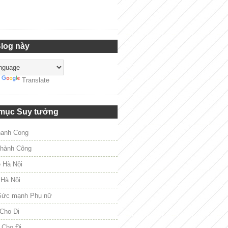
Blog này
y
Translate
mục Suy tưởng
hanh Cong
hành Công
e Hà Nội
 Hà Nội
Sức mạnh Phụ nữ
Cho Di
 Cho Đi