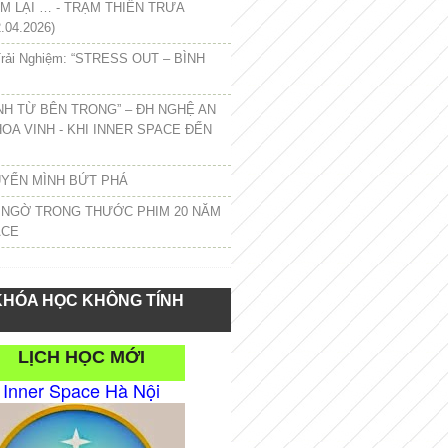
 LẠI … - TRẠM THIỀN TRƯA
.04.2026)
rải Nghiệm: “STRESS OUT – BÌNH
NH TỪ BÊN TRONG” – ĐH NGHỆ AN
HOA VINH - KHI INNER SPACE ĐẾN
UYỂN MÌNH BỨT PHÁ
 NGỜ TRONG THƯỚC PHIM 20 NĂM
ACE
KHÓA HỌC KHÔNG TÍNH
LỊCH HỌC MỚI
Inner Space Hà Nội