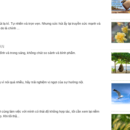
t lạ kì. Tự nhiên và trọn vẹn. Nhưng sức hút ấy lại truyền sức mạnh và
o là chính ...
AN
 tĩnh và trong sáng, không chút so sánh và bình phẩm.
 vì nói quá nhiều, hãy trải nghiệm vị ngọt của sự hướng nội.
 cùng làm việc với mình có thái độ không hợp tác, tôi cần xem lại niềm
. Khi tôi thậ...