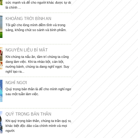
sức mạnh và để cho người khác được tự do
là chính ...
KHOẢNG TRỜI BÌNH AN
Tôi giữ cho lòng mình điềm tĩnh và trong
sáng, không chút so sánh và bình phẩm.
NGUYÊN LIỆU BÍ MẬT
Khi chúng ta nấu ăn, tâm trí chúng ta cũng
đang làm việc. Khi ta nhào bột, cán bột,
nướng bánh, chúng ta đang nghĩ ngợi. Suy
nghĩ tạo ra...
NGHỈ NGƠI
Quý trọng bản thân là để cho mình nghỉ ngơi
sau một tuần làm việc.
QUÝ TRỌNG BẢN THÂN
Khi quý trọng bản thân, chúng ta trân quý sự
khác biệt độc đáo của chính mình và mọi
người.