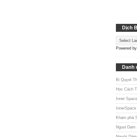
Dịch 
Powered b
Danh 
Bi Quyet T
Học Cách T
Inner Spac
InnerSpace
Khám phá 
Nguoi Dam 
Người Dám