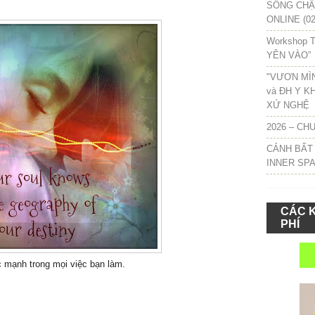
SỐNG CHẬM
ONLINE (02
Workshop T
YÊN VÀO”
"VƯƠN MÌ
và ĐH Y K
XỨ NGHỆ
2026 – CH
CẢNH BẤT
INNER SP
CÁC 
PHÍ
 mạnh trong mọi việc bạn làm.