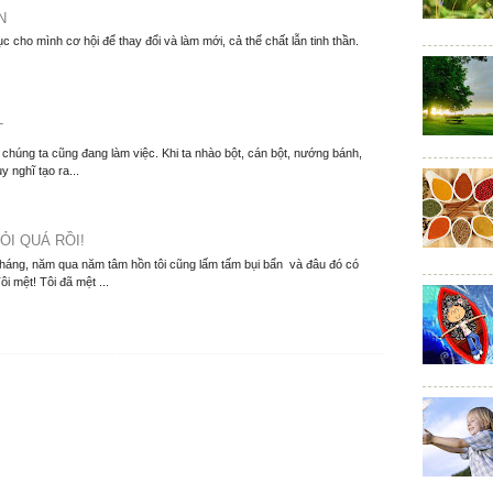
N
ục cho mình cơ hội để thay đổi và làm mới, cả thể chất lẫn tinh thần.
T
í chúng ta cũng đang làm việc. Khi ta nhào bột, cán bột, nướng bánh,
y nghĩ tạo ra...
ỎI QUÁ RỒI!
tháng, năm qua năm tâm hồn tôi cũng lấm tấm bụi bẩn và đâu đó có
i mệt! Tôi đã mệt ...