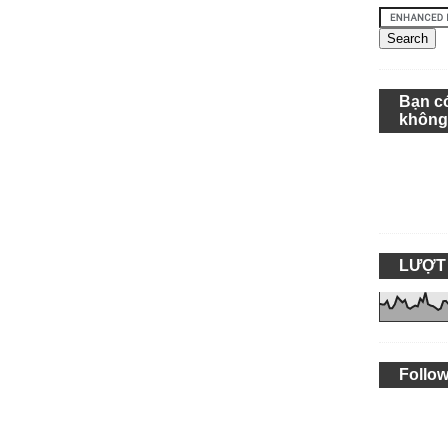
Bạn c
khôn
LƯỢT
Follow