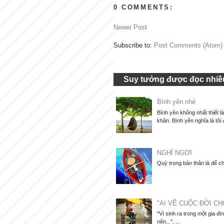
0 COMMENTS:
Newer Post
Subscribe to:
Post Comments (Atom)
Suy tưởng được đọc nhiều
Bình yên nhé
Bình yên không nhất thiết l
khăn. Bình yên nghĩa là tôi 
NGHỈ NGƠI
Quý trọng bản thân là để ch
"AI VẼ CUỘC ĐỜI CH
"Vì sinh ra trong một gia đì
nên...", ...