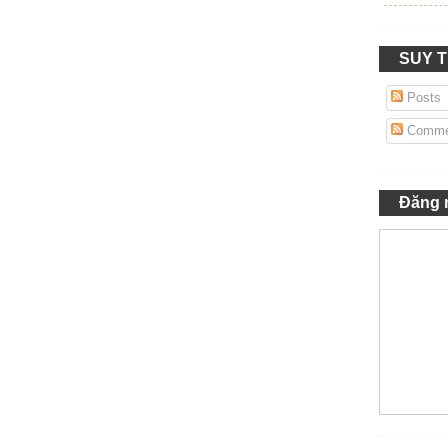
SUY 
Posts
Comme
Đăng 