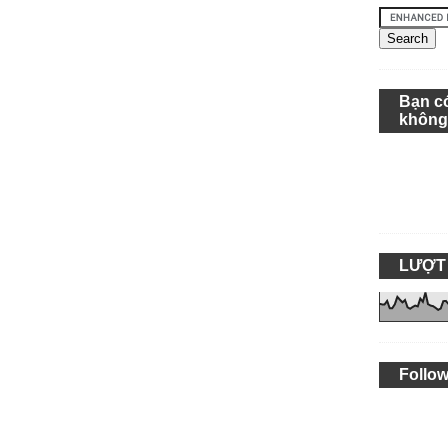
Bạn c
khôn
LƯỢT
Follow