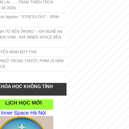
 LẠI … - TRẠM THIỀN TRƯA
.04.2026)
rải Nghiệm: “STRESS OUT – BÌNH
NH TỪ BÊN TRONG” – ĐH NGHỆ AN
HOA VINH - KHI INNER SPACE ĐẾN
UYỂN MÌNH BỨT PHÁ
 NGỜ TRONG THƯỚC PHIM 20 NĂM
ACE
KHÓA HỌC KHÔNG TÍNH
LỊCH HỌC MỚI
Inner Space Hà Nội