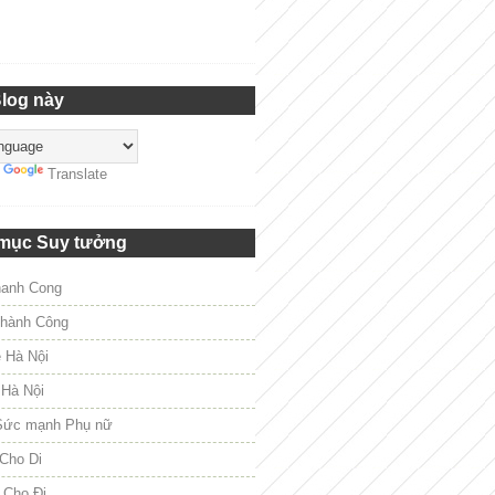
Blog này
y
Translate
mục Suy tưởng
hanh Cong
hành Công
e Hà Nội
 Hà Nội
Sức mạnh Phụ nữ
Cho Di
 Cho Đi