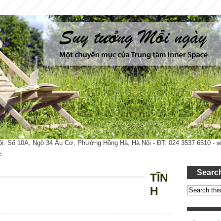
ội: Số 10A, Ngõ 34 Âu Cơ, Phường Hồng Hà, Hà Nội - ĐT: 024 3537 6510 -
Ệ
Searc
TĨN
H