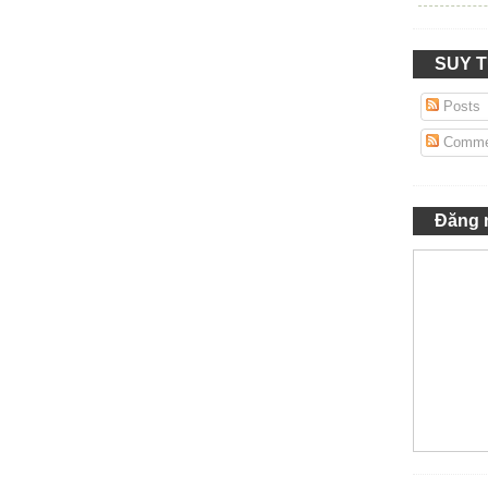
SUY 
Posts
Comme
Đăng 