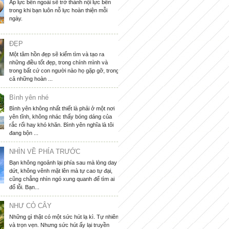
Áp lực bên ngoài sẽ trở thành nội lực bên
trong khi bạn luôn nỗ lực hoàn thiện mỗi
ngày.
ĐẸP
Một tâm hồn đẹp sẽ kiếm tìm và tạo ra
những điều tốt đẹp, trong chính mình và
trong bất cứ con người nào họ gặp gỡ, trong
cả những hoàn ...
Bình yên nhé
Bình yên không nhất thiết là phải ở một nơi
yên tĩnh, không nhác thấy bóng dáng của
rắc rối hay khó khăn. Bình yên nghĩa là tôi
đang bộn ...
NHÌN VỀ PHÍA TRƯỚC
Bạn không ngoảnh lại phía sau mà lòng day
dứt, không vênh mặt lên mà tự cao tự đại,
cũng chẳng nhìn ngó xung quanh để tìm ai
đổ lỗi. Bạn...
NHƯ CỎ CÂY
Những gì thật có một sức hút lạ kì. Tự nhiên
và trọn vẹn. Nhưng sức hút ấy lại truyền