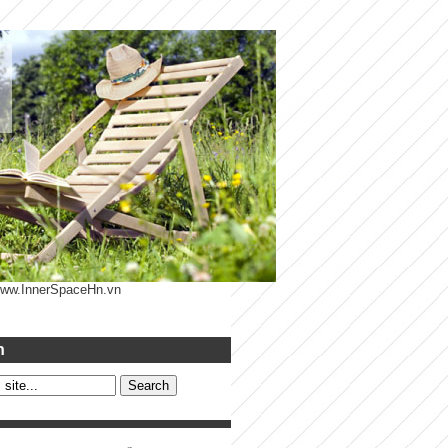
 www.InnerSpaceHn.vn
h