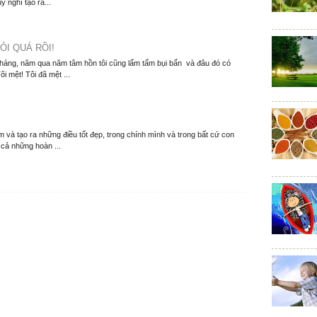
y nghĩ tạo ra...
ỎI QUÁ RỒI!
tháng, năm qua năm tâm hồn tôi cũng lấm tấm bụi bẩn và đâu đó có
i mệt! Tôi đã mệt ...
 và tạo ra những điều tốt đẹp, trong chính mình và trong bất cứ con
 cả những hoàn ...