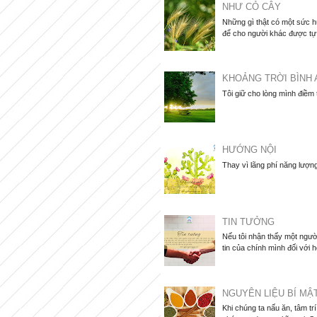
NHƯ CỎ CÂY
Những gì thật có một sức hú
để cho người khác được tự d
KHOẢNG TRỜI BÌNH 
Tôi giữ cho lòng mình điềm
HƯỚNG NỘI
Thay vì lãng phí năng lượng
TIN TƯỞNG
Nếu tôi nhận thấy một người
tin của chính mình đối với họ
NGUYÊN LIỆU BÍ MẬ
Khi chúng ta nấu ăn, tâm tr