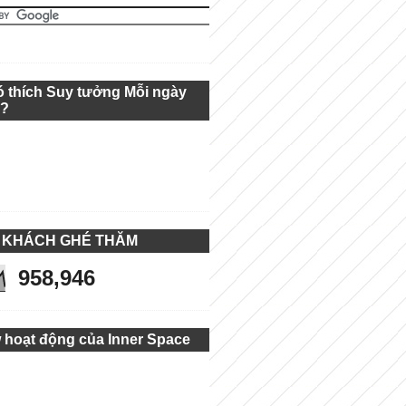
ó thích Suy tưởng Mỗi ngày
g?
 KHÁCH GHÉ THĂM
958,946
 hoạt động của Inner Space