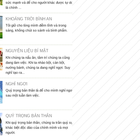
sức mạnh và để cho người khác được tự do
là chính ...
KHOẢNG TRỜI BÌNH AN
Tôi giữ cho lòng mình điềm tĩnh và trong
sáng, không chút so sánh và bình phẩm.
NGUYÊN LIỆU BÍ MẬT
Khi chúng ta nấu ăn, tâm trí chúng ta cũng
đang làm việc. Khi ta nhào bột, cán bột,
nướng bánh, chúng ta đang nghĩ ngợi. Suy
nghĩ tạo ra...
NGHỈ NGƠI
Quý trọng bản thân là để cho mình nghỉ ngơi
sau một tuần làm việc.
QUÝ TRỌNG BẢN THÂN
Khi quý trọng bản thân, chúng ta trân quý sự
khác biệt độc đáo của chính mình và mọi
người.