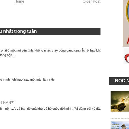
Home
Older Post
 nhất trong tuần
à phải ở một nơi yên tĩnh, không nhác thấy bóng dáng của rắc rối hay khó
đang bộn ...
o mình nghỉ ngơi sau một tuần làm việc.
ĐỌC 
O BẠN?"
nh... nên ...", và bạn để quá khứ vẽ hộ cuộc đời mình. "Vì dòng đời xô đẩy