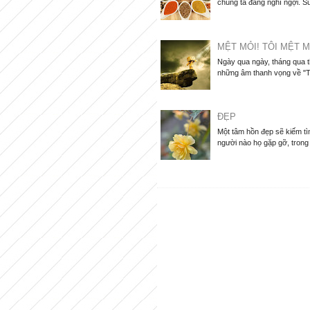
chúng ta đang nghĩ ngợi. Su
MỆT MỎI! TÔI MỆT M
Ngày qua ngày, tháng qua 
những âm thanh vọng về "Tô
ĐẸP
Một tâm hồn đẹp sẽ kiếm tìm
người nào họ gặp gỡ, trong