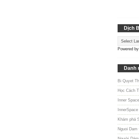
Dịch 
Powered b
Danh 
Bi Quyet T
Học Cách T
Inner Spac
InnerSpace
Khám phá 
Nguoi Dam 
Người Dám