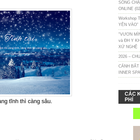
SỐNG CHẬM
ONLINE (02
Workshop T
YÊN VÀO”
"VƯƠN MÌ
và ĐH Y K
XỨ NGHỆ
2026 – CH
CẢNH BẤT
INNER SP
CÁC 
PHÍ
ng tĩnh thì càng sâu.