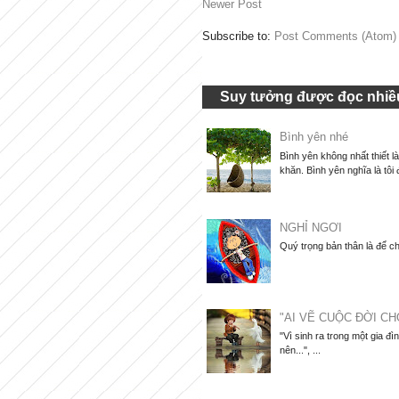
Newer Post
Subscribe to:
Post Comments (Atom)
Suy tưởng được đọc nhiều
Bình yên nhé
Bình yên không nhất thiết l
khăn. Bình yên nghĩa là tôi 
NGHỈ NGƠI
Quý trọng bản thân là để ch
"AI VẼ CUỘC ĐỜI CH
"Vì sinh ra trong một gia đì
nên...", ...