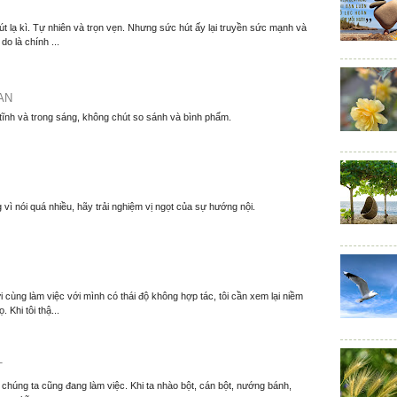
t lạ kì. Tự nhiên và trọn vẹn. Nhưng sức hút ấy lại truyền sức mạnh và
o là chính ...
AN
 tĩnh và trong sáng, không chút so sánh và bình phẩm.
 vì nói quá nhiều, hãy trải nghiệm vị ngọt của sự hướng nội.
 cùng làm việc với mình có thái độ không hợp tác, tôi cần xem lại niềm
. Khi tôi thậ...
T
í chúng ta cũng đang làm việc. Khi ta nhào bột, cán bột, nướng bánh,