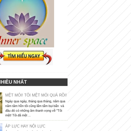
NHIỀU NHẤT
MỆT MỎI! TÔI MỆT MỎI QUÁ RỒI!
Ngày qua ngày, tháng qua tháng, năm qua
năm tâm hồn tôi cũng lấm tấm bụi bẩn và
đâu đó có những âm thanh vọng về "Tôi
mệt! Tôi đã mệt ...
ÁP LỰC HAY NỘI LỰC