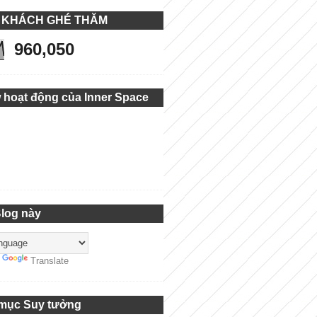
 KHÁCH GHÉ THĂM
960,050
 hoạt động của Inner Space
Blog này
y
Translate
mục Suy tưởng