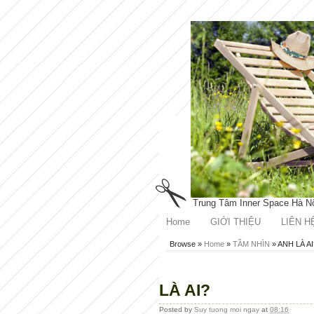
Trung Tâm Inner Space Hà N
Home
GIỚI THIỆU
LIÊN H
Browse »
Home
»
TẦM NHÌN
»
ANH LÀ AI
LÀ AI?
Posted by
Suy tuong moi ngay
at
08:16