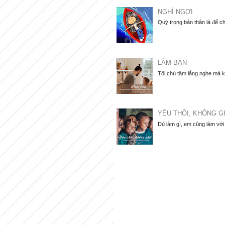
NGHỈ NGƠI
Quý trọng bản thân là để ch
LÀM BẠN
Tôi chú tâm lắng nghe mà k
YÊU THÔI, KHÔNG G
Dù làm gì, em cũng làm với