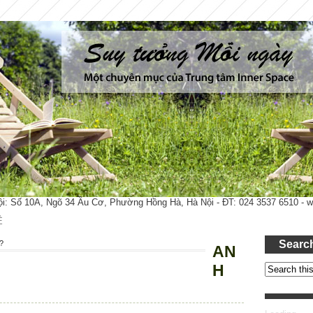
ội: Số 10A, Ngõ 34 Âu Cơ, Phường Hồng Hà, Hà Nội - ĐT: 024 3537 6510 -
Ệ
Searc
?
AN
H