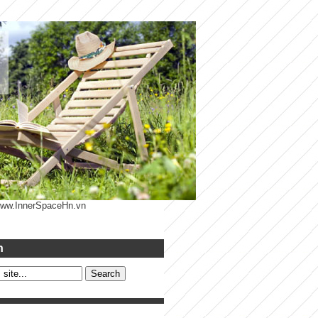
 www.InnerSpaceHn.vn
h