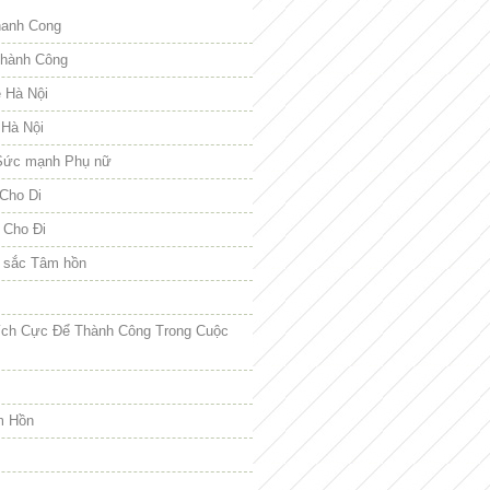
hanh Cong
hành Công
e Hà Nội
 Hà Nội
Sức mạnh Phụ nữ
Cho Di
 Cho Đi
 sắc Tâm hồn
ích Cực Để Thành Công Trong Cuộc
m Hồn