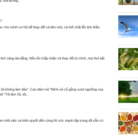
. Khi tôi thậ...
N
ục cho mình cơ hội để thay đổi và làm mới, cả thể chất lẫn tinh thần.
thứ càng dai dẳng. Nếu tôi chấp nhận và thay đổi từ mình, mọi thứ bắt
m, tôi không làm đâu”. Can đảm nói “Mình sẽ cố gắng vượt ngưỡng của
 “Tôi làm rồi, tôi...
làm một việc và kiên quyết đến cùng thì sức mạnh tập trung đã sẵn có