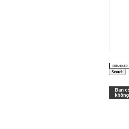
Bạn c
khôn