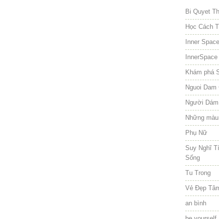
Bi Quyet T
Học Cách T
Inner Spac
InnerSpace
Khám phá 
Nguoi Dam 
Người Dám
Những màu
Phụ Nữ
Suy Nghĩ T
Sống
Tu Trong
Vẻ Đẹp Tâ
an bình
be yourself