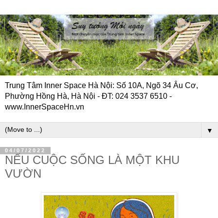
Trung Tâm Inner Space Hà Nội: Số 10A, Ngõ 34 Âu Cơ,
Phường Hồng Hà, Hà Nội - ĐT: 024 3537 6510 -
www.InnerSpaceHn.vn
▼
04/07/2022
NẾU CUỘC SỐNG LÀ MỘT KHU
VƯỜN