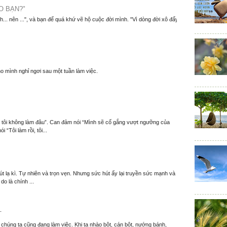
O BẠN?"
nh... nên ...", và bạn để quá khứ vẽ hộ cuộc đời mình. "Vì dòng đời xô đẩy
o mình nghỉ ngơi sau một tuần làm việc.
m, tôi không làm đâu”. Can đảm nói “Mình sẽ cố gắng vượt ngưỡng của
 “Tôi làm rồi, tôi...
t lạ kì. Tự nhiên và trọn vẹn. Nhưng sức hút ấy lại truyền sức mạnh và
o là chính ...
T
í chúng ta cũng đang làm việc. Khi ta nhào bột, cán bột, nướng bánh,