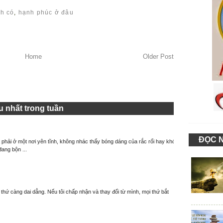
nh có
,
hạnh phúc ở đâu
Home
Older Post
 nhất trong tuần
ĐỌC 
à phải ở một nơi yên tĩnh, không nhác thấy bóng dáng của rắc rối hay khó
đang bộn ...
thứ càng dai dẳng. Nếu tôi chấp nhận và thay đổi từ mình, mọi thứ bắt