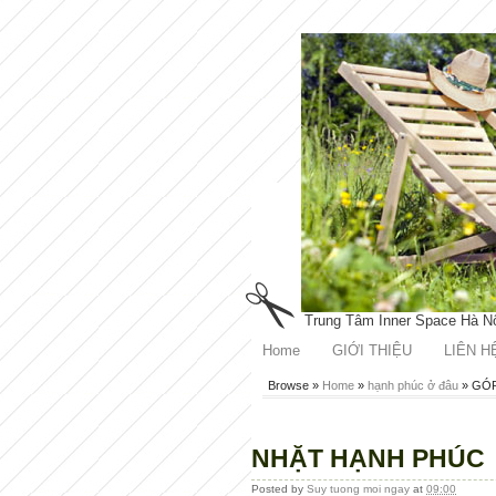
Trung Tâm Inner Space Hà N
Home
GIỚI THIỆU
LIÊN H
Browse »
Home
»
hạnh phúc ở đâu
»
GÓP
NHẶT HẠNH PHÚC
Posted by
Suy tuong moi ngay
at
09:00