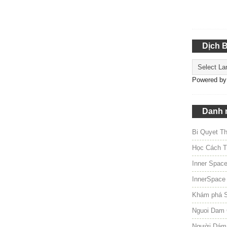
Dịch 
Powered b
Danh 
Bi Quyet T
Học Cách T
Inner Spac
InnerSpace
Khám phá 
Nguoi Dam 
Người Dám