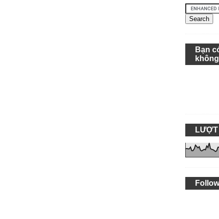
Bạn c
khôn
LƯỢT
Follow