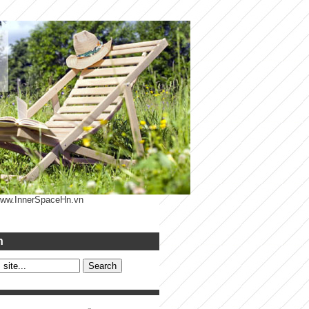
 www.InnerSpaceHn.vn
h