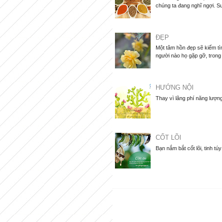
chúng ta đang nghĩ ngợi. Su
ĐẸP
Một tâm hồn đẹp sẽ kiếm tìm
người nào họ gặp gỡ, trong
HƯỚNG NỘI
Thay vì lãng phí năng lượng
CỐT LÕI
Bạn nắm bắt cốt lõi, tinh tú