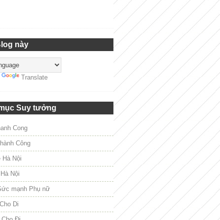
Blog này
y
Translate
mục Suy tưởng
hanh Cong
hành Công
e Hà Nội
 Hà Nội
Sức mạnh Phụ nữ
Cho Di
 Cho Đi