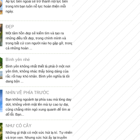
Áp lực bên ngoài sẽ trở thành nội lực bên
trong khi bạn luôn nỗ lực hoàn thiện mỗi
ngày.
ĐẸP
Một tâm hồn đẹp sẽ kiếm tìm và tạo ra
những điều tốt đẹp, trong chính mình và
trong bất cứ con người nào họ gặp gỡ, trong
cả những hoàn ...
Bình yên nhé
Bình yên không nhất thiết là phải ở một nơi
yên tĩnh, không nhác thấy bóng dáng của
rắc rối hay khó khăn. Bình yên nghĩa là tôi
đang bộn ...
NHÌN VỀ PHÍA TRƯỚC
Bạn không ngoảnh lại phía sau mà lòng day
dứt, không vênh mặt lên mà tự cao tự đại,
cũng chẳng nhìn ngó xung quanh để tìm ai
đổ lỗi. Bạn...
NHƯ CỎ CÂY
Những gì thật có một sức hút lạ kì. Tự nhiên
và trọn vẹn. Nhưng sức hút ấy lại truyền