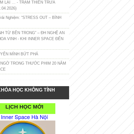
 LẠI … - TRẠM THIỀN TRƯA
.04.2026)
rải Nghiệm: “STRESS OUT – BÌNH
NH TỪ BÊN TRONG” – ĐH NGHỆ AN
HOA VINH - KHI INNER SPACE ĐẾN
UYỂN MÌNH BỨT PHÁ
 NGỜ TRONG THƯỚC PHIM 20 NĂM
ACE
KHÓA HỌC KHÔNG TÍNH
LỊCH HỌC MỚI
Inner Space Hà Nội