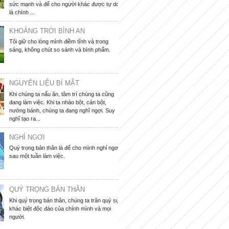
sức mạnh và để cho người khác được tự do
là chính ...
KHOẢNG TRỜI BÌNH AN
Tôi giữ cho lòng mình điềm tĩnh và trong
sáng, không chút so sánh và bình phẩm.
NGUYÊN LIỆU BÍ MẬT
Khi chúng ta nấu ăn, tâm trí chúng ta cũng
đang làm việc. Khi ta nhào bột, cán bột,
nướng bánh, chúng ta đang nghĩ ngợi. Suy
nghĩ tạo ra...
NGHỈ NGƠI
Quý trọng bản thân là để cho mình nghỉ ngơi
sau một tuần làm việc.
QUÝ TRỌNG BẢN THÂN
Khi quý trọng bản thân, chúng ta trân quý sự
khác biệt độc đáo của chính mình và mọi
người.