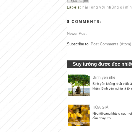
Labels:
hài lòng với những gì mì
0 COMMENTS:
Newer Post
Subscribe to:
Post Comments (Atom)
Suy tưởng được đọc nhiều
Bình yên nhé
Bình yên không nhất thiết l
khăn. Bình yên nghĩa là tôi 
HÓA GIẢI
Nếu tôi càng kháng cự, mọi 
đầu chảy trôi.