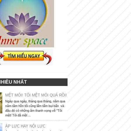
NHIỀU NHẤT
MỆT MỎI! TÔI MỆT MỎI QUÁ RỒI!
Ngày qua ngày, tháng qua tháng, năm qua
năm tâm hồn tôi cũng lấm tấm bụi bẩn và
đâu đó có những âm thanh vọng về "Tôi
mệt! Tôi đã mệt ...
ÁP LỰC HAY NỘI LỰC