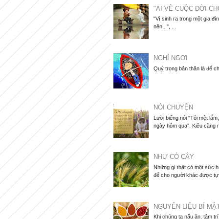
"AI VẼ CUỘC ĐỜI CH
"Vì sinh ra trong một gia đì
nên...", ...
NGHỈ NGƠI
Quý trọng bản thân là để ch
NÓI CHUYỆN
Lười biếng nói “Tôi mệt lắ
ngày hôm qua”. Kiêu căng nói
NHƯ CỎ CÂY
Những gì thật có một sức hú
để cho người khác được tự d
NGUYÊN LIỆU BÍ MẬ
Khi chúng ta nấu ăn, tâm tr