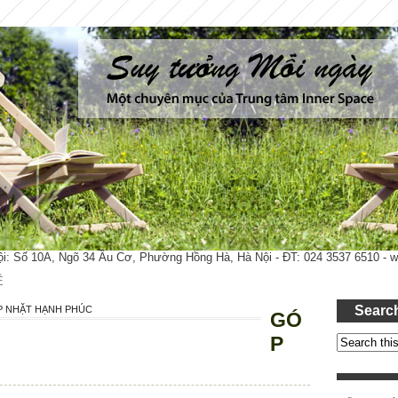
ội: Số 10A, Ngõ 34 Âu Cơ, Phường Hồng Hà, Hà Nội - ĐT: 024 3537 6510 -
Ệ
Searc
 NHẶT HẠNH PHÚC
GÓ
P