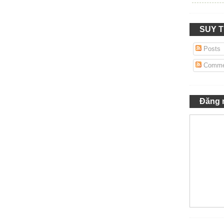
SUY 
Posts
Comme
Đăng 