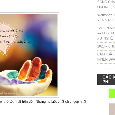
SỐNG CHẬM
ONLINE (02
Workshop T
YÊN VÀO”
"VƯƠN MÌ
và ĐH Y K
XỨ NGHỆ
2026 – CH
CẢNH BẤT
INNER SP
CÁC 
PHÍ
 thứ tốt nhất trên đời. Nhưng họ biết chắt chiu, góp nhặt