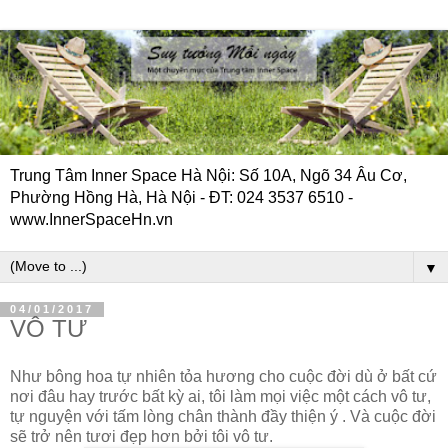
Trung Tâm Inner Space Hà Nội: Số 10A, Ngõ 34 Âu Cơ,
Phường Hồng Hà, Hà Nội - ĐT: 024 3537 6510 -
www.InnerSpaceHn.vn
▼
04/01/2017
VÔ TƯ
Như bông hoa tự nhiên tỏa hương cho cuộc đời dù ở bất cứ
nơi đâu hay trước bất kỳ ai, tôi làm mọi việc một cách vô tư,
tự nguyện với tấm lòng chân thành đầy thiện ý . Và cuộc đời
sẽ trở nên tươi đẹp hơn bởi tôi vô tư.