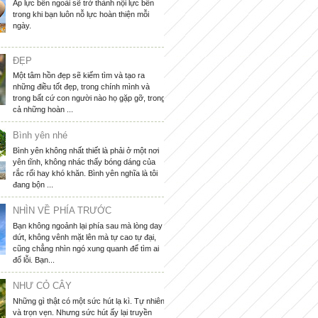
Áp lực bên ngoài sẽ trở thành nội lực bên
trong khi bạn luôn nỗ lực hoàn thiện mỗi
ngày.
ĐẸP
Một tâm hồn đẹp sẽ kiếm tìm và tạo ra
những điều tốt đẹp, trong chính mình và
trong bất cứ con người nào họ gặp gỡ, trong
cả những hoàn ...
Bình yên nhé
Bình yên không nhất thiết là phải ở một nơi
yên tĩnh, không nhác thấy bóng dáng của
rắc rối hay khó khăn. Bình yên nghĩa là tôi
đang bộn ...
NHÌN VỀ PHÍA TRƯỚC
Bạn không ngoảnh lại phía sau mà lòng day
dứt, không vênh mặt lên mà tự cao tự đại,
cũng chẳng nhìn ngó xung quanh để tìm ai
đổ lỗi. Bạn...
NHƯ CỎ CÂY
Những gì thật có một sức hút lạ kì. Tự nhiên
và trọn vẹn. Nhưng sức hút ấy lại truyền