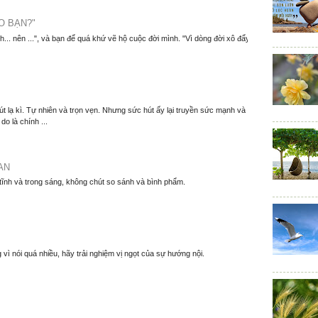
O BẠN?"
nh... nên ...", và bạn để quá khứ vẽ hộ cuộc đời mình. "Vì dòng đời xô đẩy
t lạ kì. Tự nhiên và trọn vẹn. Nhưng sức hút ấy lại truyền sức mạnh và
o là chính ...
AN
 tĩnh và trong sáng, không chút so sánh và bình phẩm.
 vì nói quá nhiều, hãy trải nghiệm vị ngọt của sự hướng nội.