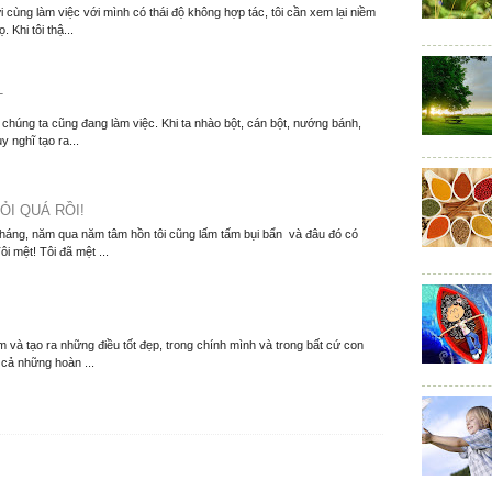
 cùng làm việc với mình có thái độ không hợp tác, tôi cần xem lại niềm
. Khi tôi thậ...
T
í chúng ta cũng đang làm việc. Khi ta nhào bột, cán bột, nướng bánh,
y nghĩ tạo ra...
ỎI QUÁ RỒI!
tháng, năm qua năm tâm hồn tôi cũng lấm tấm bụi bẩn và đâu đó có
i mệt! Tôi đã mệt ...
 và tạo ra những điều tốt đẹp, trong chính mình và trong bất cứ con
 cả những hoàn ...