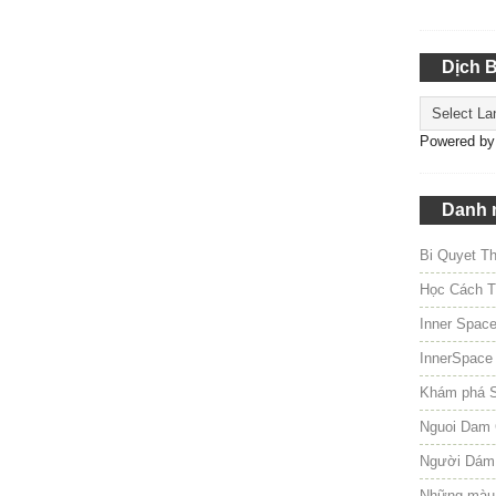
Dịch 
Powered b
Danh 
Bi Quyet T
Học Cách T
Inner Spac
InnerSpace
Khám phá 
Nguoi Dam 
Người Dám
Những màu