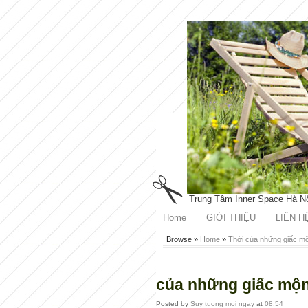
Trung Tâm Inner Space Hà N
Home
GIỚI THIỆU
LIÊN H
Browse »
Home
»
Thời của những giấc m
của những giấc mộ
Posted by
Suy tuong moi ngay
at
08:54