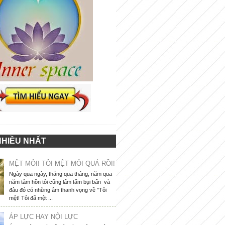
NHIỀU NHẤT
MỆT MỎI! TÔI MỆT MỎI QUÁ RỒI!
Ngày qua ngày, tháng qua tháng, năm qua
năm tâm hồn tôi cũng lấm tấm bụi bẩn và
đâu đó có những âm thanh vọng về "Tôi
mệt! Tôi đã mệt ...
ÁP LỰC HAY NỘI LỰC