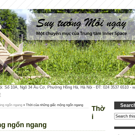
ội: Số 10A, Ngõ 34 Âu Cơ, Phường Hồng Hà, Hà Nội - ĐT: 024 3537 6510 -
Ệ
Searc
ộng ngổn ngang
»
Thời của những giấc mộng ngổn ngang
Thờ
i
ng ngổn ngang