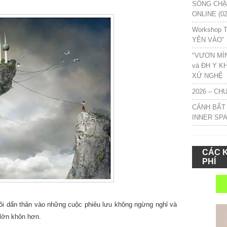
SỐNG CHẬM
ONLINE (02
Workshop T
YÊN VÀO”
"VƯƠN MÌ
và ĐH Y K
XỨ NGHỆ
2026 – CH
CẢNH BẤT
INNER SP
CÁC 
PHÍ
tôi dấn thân vào những cuộc phiêu lưu không ngừng nghỉ và
 lớn khôn hơn.