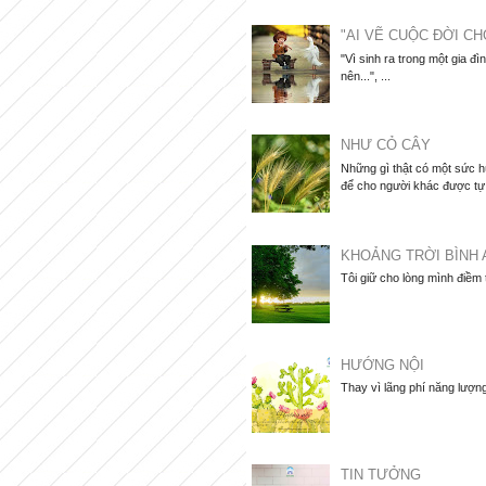
"AI VẼ CUỘC ĐỜI CH
"Vì sinh ra trong một gia đì
nên...", ...
NHƯ CỎ CÂY
Những gì thật có một sức hú
để cho người khác được tự d
KHOẢNG TRỜI BÌNH 
Tôi giữ cho lòng mình điềm
HƯỚNG NỘI
Thay vì lãng phí năng lượng
TIN TƯỞNG