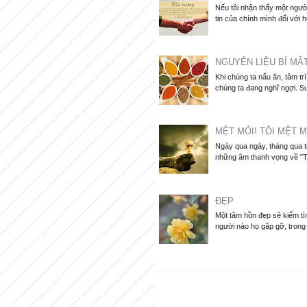
Nếu tôi nhận thấy một người
tin của chính mình đối với họ
NGUYÊN LIỆU BÍ MẬ
Khi chúng ta nấu ăn, tâm tr
chúng ta đang nghĩ ngợi. Su
MỆT MỎI! TÔI MỆT M
Ngày qua ngày, tháng qua 
những âm thanh vọng về "Tô
ĐẸP
Một tâm hồn đẹp sẽ kiếm tìm
người nào họ gặp gỡ, trong