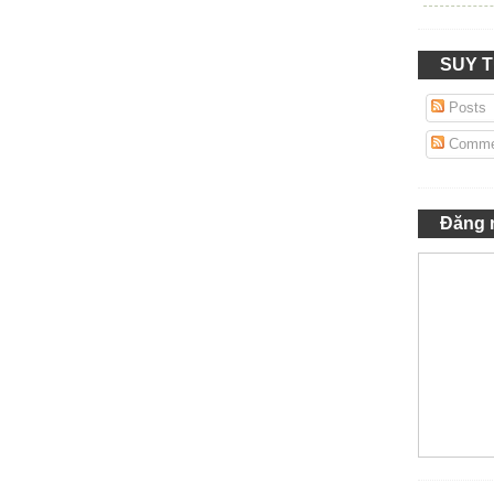
SUY 
Posts
Comme
Đăng 