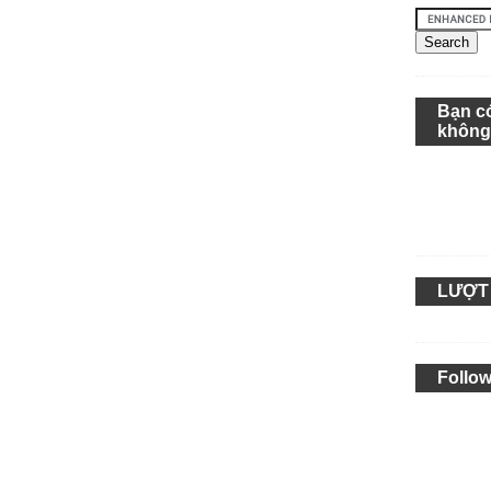
Bạn c
khôn
LƯỢT
Follow