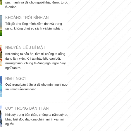
sức mạnh và để cho người khác được tự do
là chính ...
KHOẢNG TRỜI BÌNH AN
Tôi giữ cho lòng mình điềm tĩnh và trong
sáng, không chút so sánh và bình phẩm.
NGUYÊN LIỆU BÍ MẬT
Khi chúng ta nấu ăn, tâm trí chúng ta cũng
đang làm việc. Khi ta nhào bột, cán bột,
nướng bánh, chúng ta đang nghĩ ngợi. Suy
nghĩ tạo ra...
NGHỈ NGƠI
Quý trọng bản thân là để cho mình nghỉ ngơi
sau một tuần làm việc.
QUÝ TRỌNG BẢN THÂN
Khi quý trọng bản thân, chúng ta trân quý sự
khác biệt độc đáo của chính mình và mọi
người.