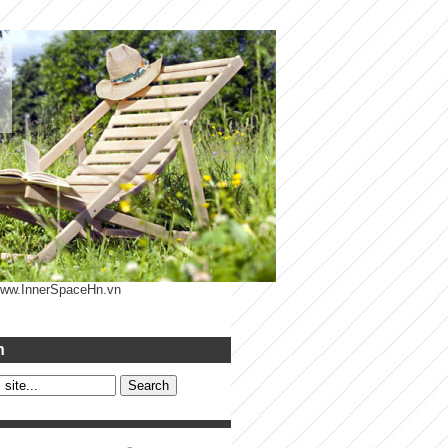
 www.InnerSpaceHn.vn
h