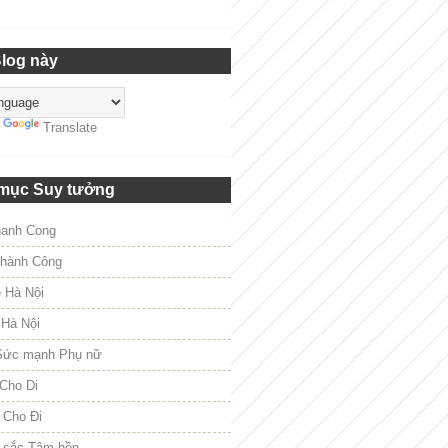
Blog này
y
Translate
mục Suy tưởng
hanh Cong
hành Công
e Hà Nội
 Hà Nội
Sức mạnh Phụ nữ
Cho Di
 Cho Đi
 sắc Tâm hồn