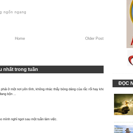
ng ngổn ngang
Home
Older Post
 nhất trong tuần
ĐỌC 
à phải ở một nơi yên tĩnh, không nhác thấy bóng dáng của rắc rối hay khó
đang bộn ...
o mình nghỉ ngơi sau một tuần làm việc.