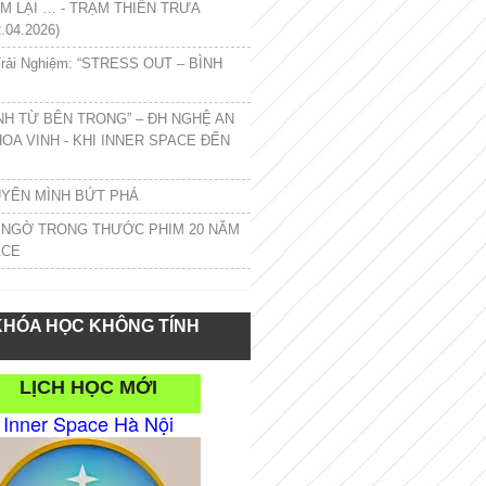
 LẠI … - TRẠM THIỀN TRƯA
.04.2026)
rải Nghiệm: “STRESS OUT – BÌNH
NH TỪ BÊN TRONG” – ĐH NGHỆ AN
HOA VINH - KHI INNER SPACE ĐẾN
UYỂN MÌNH BỨT PHÁ
 NGỜ TRONG THƯỚC PHIM 20 NĂM
ACE
KHÓA HỌC KHÔNG TÍNH
LỊCH HỌC MỚI
Inner Space Hà Nội