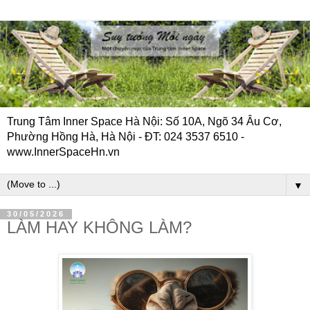
Trung Tâm Inner Space Hà Nội: Số 10A, Ngõ 34 Âu Cơ,
Phường Hồng Hà, Hà Nội - ĐT: 024 3537 6510 -
www.InnerSpaceHn.vn
▼
30/05/2026
LÀM HAY KHÔNG LÀM?