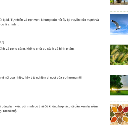
t lạ kì. Tự nhiên và trọn vẹn. Nhưng sức hút ấy lại truyền sức mạnh và
o là chính ...
AN
 tĩnh và trong sáng, không chút so sánh và bình phẩm.
 vì nói quá nhiều, hãy trải nghiệm vị ngọt của sự hướng nội.
 cùng làm việc với mình có thái độ không hợp tác, tôi cần xem lại niềm
. Khi tôi thậ...