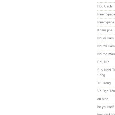
Học Cách T
Inner Spac
InnerSpace
Khám phá 
Nguoi Dam 
Người Dám
Những màu
Phụ Nữ
Suy Nghĩ T
Sống
Tu Trong
Vẻ Đẹp Tâ
an bình
be yourself
beautiful lif