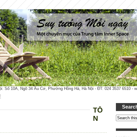
ội: Số 10A, Ngõ 34 Âu Cơ, Phường Hồng Hà, Hà Nội - ĐT: 024 3537 6510 -
Ệ
Searc
TÔ
N