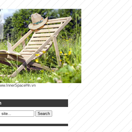
 www.InnerSpaceHn.vn
h