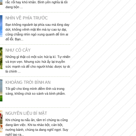
rắc rối hay khó khăn. Bình yên nghĩa là tôi
đang bộn ...
NHÌN VỀ PHÍA TRƯỚC
Bạn không ngoảnh lại phía sau mà lòng day
dứt, không vênh mặt lên mà tự cao tự đại,
cũng chẳng nhìn ngó xung quanh để tìm ai
đổ lỗi. Bạn...
NHƯ CỎ CÂY
Những gì thật có một sức hút lạ kì. Tự nhiên
và trọn vẹn. Nhưng sức hút ấy lại truyền
sức mạnh và để cho người khác được tự do
là chính ...
KHOẢNG TRỜI BÌNH AN
Tôi giữ cho lòng mình điềm tĩnh và trong
sáng, không chút so sánh và bình phẩm.
NGUYÊN LIỆU BÍ MẬT
Khi chúng ta nấu ăn, tâm trí chúng ta cũng
đang làm việc. Khi ta nhào bột, cán bột,
nướng bánh, chúng ta đang nghĩ ngợi. Suy
nghĩ tạo ra...