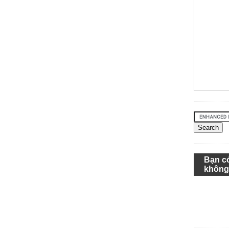
Bạn c
khôn