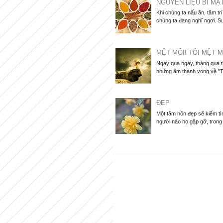
NGUYÊN LIỆU BÍ MẬ
Khi chúng ta nấu ăn, tâm tr
chúng ta đang nghĩ ngợi. Su
MỆT MỎI! TÔI MỆT M
Ngày qua ngày, tháng qua 
những âm thanh vọng về "Tô
ĐẸP
Một tâm hồn đẹp sẽ kiếm tìm
người nào họ gặp gỡ, trong