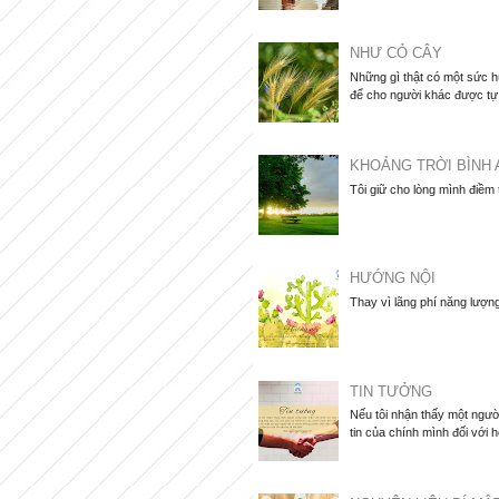
NHƯ CỎ CÂY
Những gì thật có một sức hú
để cho người khác được tự d
KHOẢNG TRỜI BÌNH 
Tôi giữ cho lòng mình điềm
HƯỚNG NỘI
Thay vì lãng phí năng lượng
TIN TƯỞNG
Nếu tôi nhận thấy một người
tin của chính mình đối với họ