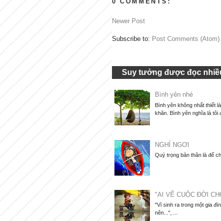
0 COMMENTS:
Newer Post
Subscribe to:
Post Comments (Atom)
Suy tưởng được đọc nhiều
Bình yên nhé
Bình yên không nhất thiết l
khăn. Bình yên nghĩa là tôi 
NGHỈ NGƠI
Quý trọng bản thân là để ch
"AI VẼ CUỘC ĐỜI CH
"Vì sinh ra trong một gia đì
nên...", ...