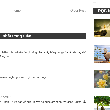
ĐỌC 
Home
Older Post
 nhất trong tuần
à phải ở một nơi yên tĩnh, không nhác thấy bóng dáng của rắc rối hay khó
đang bộn ...
o mình nghỉ ngơi sau một tuần làm việc.
O BẠN?"
nh... nên ...", và bạn để quá khứ vẽ hộ cuộc đời mình. "Vì dòng đời xô đẩy