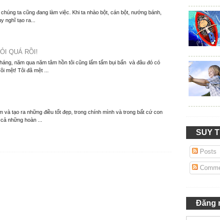
T
í chúng ta cũng đang làm việc. Khi ta nhào bột, cán bột, nướng bánh,
y nghĩ tạo ra...
ỎI QUÁ RỒI!
tháng, năm qua năm tâm hồn tôi cũng lấm tấm bụi bẩn và đâu đó có
i mệt! Tôi đã mệt ...
 và tạo ra những điều tốt đẹp, trong chính mình và trong bất cứ con
 cả những hoàn ...
SUY 
Posts
Comme
Đăng 