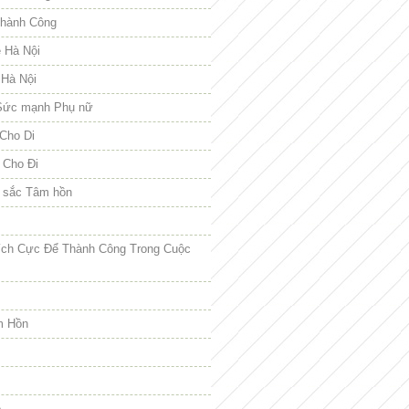
hành Công
e Hà Nội
 Hà Nội
Sức mạnh Phụ nữ
Cho Di
 Cho Đi
 sắc Tâm hồn
ích Cực Để Thành Công Trong Cuộc
m Hồn
e