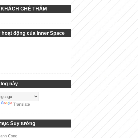
 KHÁCH GHÉ THĂM
 hoạt động của Inner Space
Blog này
y
Translate
mục Suy tưởng
hanh Cong