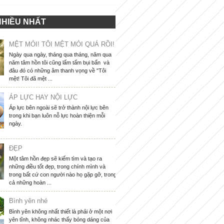
NHIỀU NHẤT
MỆT MỎI! TÔI MỆT MỎI QUÁ RỒI!
Ngày qua ngày, tháng qua tháng, năm qua
năm tâm hồn tôi cũng lấm tấm bụi bẩn và
đâu đó có những âm thanh vọng về "Tôi
mệt! Tôi đã mệt ...
ÁP LỰC HAY NỘI LỰC
Áp lực bên ngoài sẽ trở thành nội lực bên
trong khi bạn luôn nỗ lực hoàn thiện mỗi
ngày.
ĐẸP
Một tâm hồn đẹp sẽ kiếm tìm và tạo ra
những điều tốt đẹp, trong chính mình và
trong bất cứ con người nào họ gặp gỡ, trong
cả những hoàn ...
Bình yên nhé
Bình yên không nhất thiết là phải ở một nơi
yên tĩnh, không nhác thấy bóng dáng của