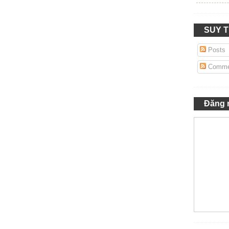
SUY 
Posts
Comme
Đăng 