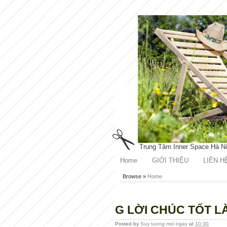
Trung Tâm Inner Space Hà N
Home
GIỚI THIỆU
LIÊN H
Browse »
Home
G LỜI CHÚC TỐT L
Posted by
Suy tuong moi ngay
at
10:30