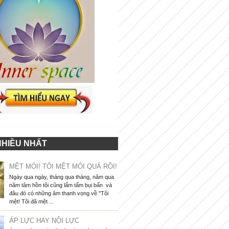
NHIỀU NHẤT
MỆT MỎI! TÔI MỆT MỎI QUÁ RỒI!
Ngày qua ngày, tháng qua tháng, năm qua
năm tâm hồn tôi cũng lấm tấm bụi bẩn và
đâu đó có những âm thanh vọng về "Tôi
mệt! Tôi đã mệt ...
ÁP LỰC HAY NỘI LỰC