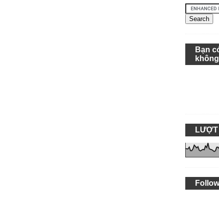
Bạn c
khôn
LƯỢT
Follow