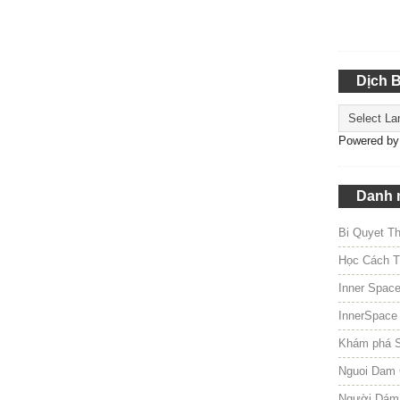
Dịch 
Powered b
Danh 
Bi Quyet T
Học Cách T
Inner Spac
InnerSpace
Khám phá 
Nguoi Dam 
Người Dám