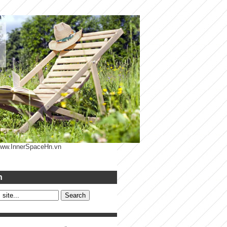
 www.InnerSpaceHn.vn
h