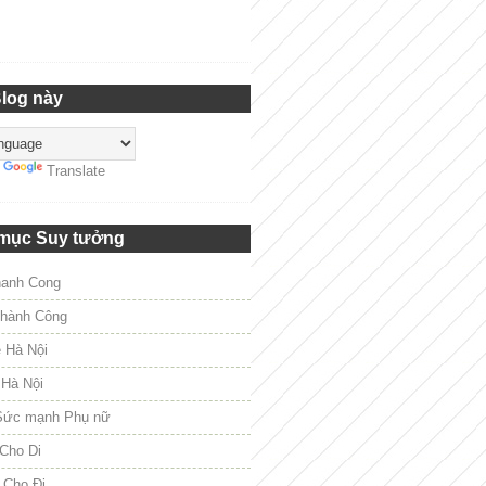
Blog này
y
Translate
mục Suy tưởng
hanh Cong
hành Công
e Hà Nội
 Hà Nội
Sức mạnh Phụ nữ
Cho Di
 Cho Đi