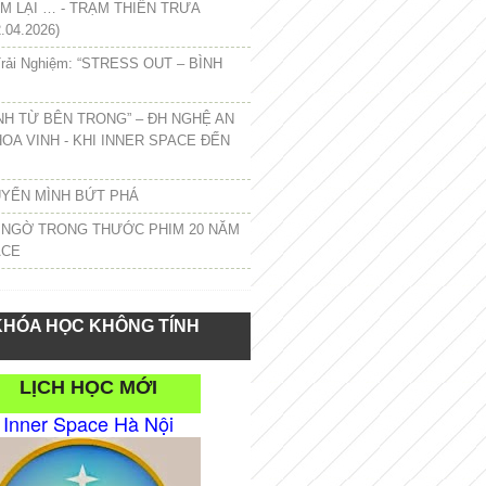
 LẠI … - TRẠM THIỀN TRƯA
.04.2026)
rải Nghiệm: “STRESS OUT – BÌNH
NH TỪ BÊN TRONG” – ĐH NGHỆ AN
HOA VINH - KHI INNER SPACE ĐẾN
UYỂN MÌNH BỨT PHÁ
 NGỜ TRONG THƯỚC PHIM 20 NĂM
ACE
KHÓA HỌC KHÔNG TÍNH
LỊCH HỌC MỚI
Inner Space Hà Nội