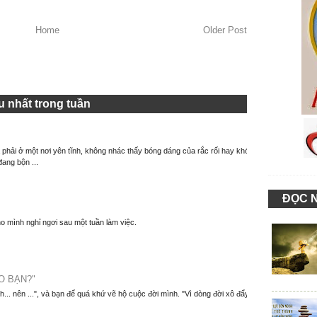
Home
Older Post
 nhất trong tuần
à phải ở một nơi yên tĩnh, không nhác thấy bóng dáng của rắc rối hay khó
đang bộn ...
ĐỌC 
o mình nghỉ ngơi sau một tuần làm việc.
O BẠN?"
nh... nên ...", và bạn để quá khứ vẽ hộ cuộc đời mình. "Vì dòng đời xô đẩy