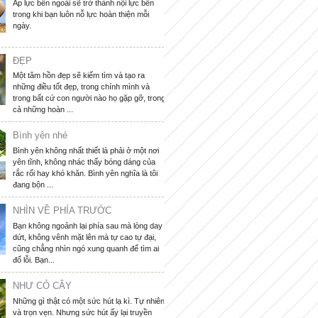
Áp lực bên ngoài sẽ trở thành nội lực bên
trong khi bạn luôn nỗ lực hoàn thiện mỗi
ngày.
ĐẸP
Một tâm hồn đẹp sẽ kiếm tìm và tạo ra
những điều tốt đẹp, trong chính mình và
trong bất cứ con người nào họ gặp gỡ, trong
cả những hoàn ...
Bình yên nhé
Bình yên không nhất thiết là phải ở một nơi
yên tĩnh, không nhác thấy bóng dáng của
rắc rối hay khó khăn. Bình yên nghĩa là tôi
đang bộn ...
NHÌN VỀ PHÍA TRƯỚC
Bạn không ngoảnh lại phía sau mà lòng day
dứt, không vênh mặt lên mà tự cao tự đại,
cũng chẳng nhìn ngó xung quanh để tìm ai
đổ lỗi. Bạn...
NHƯ CỎ CÂY
Những gì thật có một sức hút lạ kì. Tự nhiên
và trọn vẹn. Nhưng sức hút ấy lại truyền