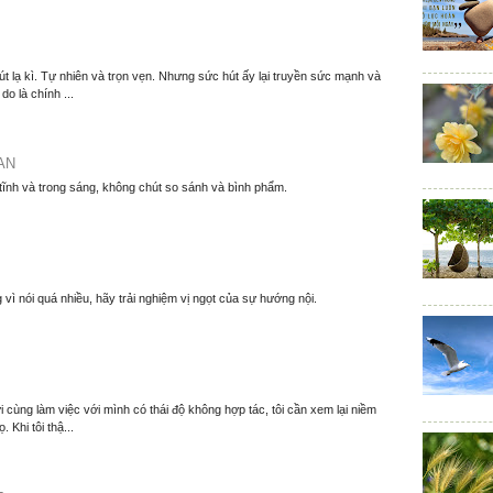
t lạ kì. Tự nhiên và trọn vẹn. Nhưng sức hút ấy lại truyền sức mạnh và
o là chính ...
AN
 tĩnh và trong sáng, không chút so sánh và bình phẩm.
 vì nói quá nhiều, hãy trải nghiệm vị ngọt của sự hướng nội.
 cùng làm việc với mình có thái độ không hợp tác, tôi cần xem lại niềm
. Khi tôi thậ...