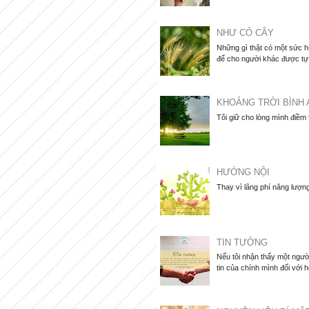
NHƯ CỎ CÂY
Những gì thật có một sức hú
để cho người khác được tự d
KHOẢNG TRỜI BÌNH 
Tôi giữ cho lòng mình điềm
HƯỚNG NỘI
Thay vì lãng phí năng lượng
TIN TƯỞNG
Nếu tôi nhận thấy một người
tin của chính mình đối với họ