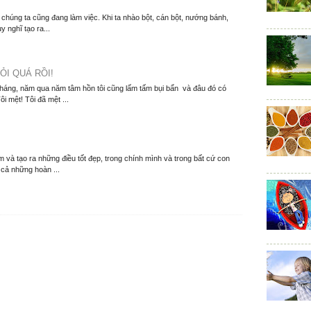
T
í chúng ta cũng đang làm việc. Khi ta nhào bột, cán bột, nướng bánh,
y nghĩ tạo ra...
ỎI QUÁ RỒI!
tháng, năm qua năm tâm hồn tôi cũng lấm tấm bụi bẩn và đâu đó có
i mệt! Tôi đã mệt ...
 và tạo ra những điều tốt đẹp, trong chính mình và trong bất cứ con
 cả những hoàn ...