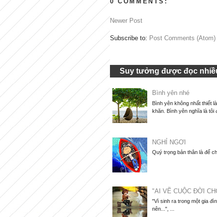
0 COMMENTS:
Newer Post
Subscribe to:
Post Comments (Atom)
Suy tưởng được đọc nhiều
Bình yên nhé
Bình yên không nhất thiết l
khăn. Bình yên nghĩa là tôi 
NGHỈ NGƠI
Quý trọng bản thân là để ch
"AI VẼ CUỘC ĐỜI CH
"Vì sinh ra trong một gia đì
nên...", ...