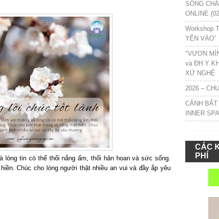
SỐNG CHẬM
ONLINE (02
Workshop T
YÊN VÀO”
"VƯƠN MÌ
và ĐH Y K
XỨ NGHỆ
2026 – CH
CẢNH BẤT
INNER SP
CÁC 
PHÍ
và lòng tin có thể thổi nắng ấm, thổi hân hoan và sức sống.
t hiền. Chúc cho lòng người thật nhiều an vui và đầy ắp yêu