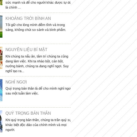
sức mạnh và để cho người khác được tự do
là chính ...
KHOẢNG TRỜI BÌNH AN
Tôi giữ cho lòng mình điềm tĩnh và trong
sáng, không chút so sánh và bình phẩm.
NGUYÊN LIỆU BÍ MẬT
Khi chúng ta nấu ăn, tâm trí chúng ta cũng
đang làm việc. Khi ta nhào bột, cán bột,
nướng bánh, chúng ta đang nghĩ ngợi. Suy
nghĩ tạo ra...
NGHỈ NGƠI
Quý trọng bản thân là để cho mình nghỉ ngơi
sau một tuần làm việc.
QUÝ TRỌNG BẢN THÂN
Khi quý trọng bản thân, chúng ta trân quý sự
khác biệt độc đáo của chính mình và mọi
người.