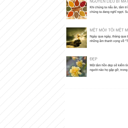
NGUYÊN LIỆU BÍ MẬ
Khi chúng ta nấu ăn, tâm tr
chúng ta đang nghĩ ngợi. Su
MỆT MỎI! TÔI MỆT M
Ngày qua ngày, tháng qua 
những âm thanh vọng về "Tô
ĐẸP
Một tâm hồn đẹp sẽ kiếm tìm
người nào họ gặp gỡ, trong