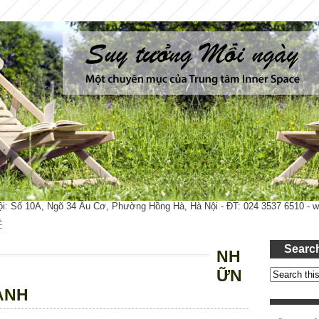
ội: Số 10A, Ngõ 34 Âu Cơ, Phường Hồng Hà, Hà Nội - ĐT: 024 3537 6510 -
Ệ
Searc
NH
ỮN
ÀNH