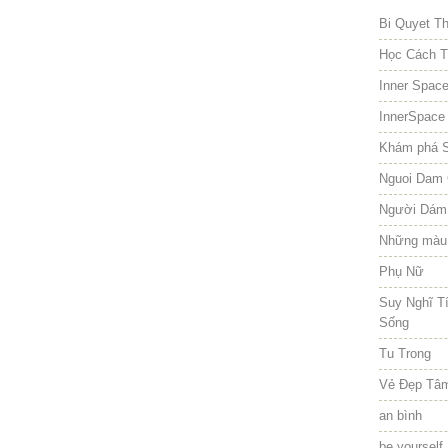
Bi Quyet T
Học Cách T
Inner Spac
InnerSpace
Khám phá 
Nguoi Dam 
Người Dám
Những màu
Phụ Nữ
Suy Nghĩ T
Sống
Tu Trong
Vẻ Đẹp Tâ
an bình
be yourself