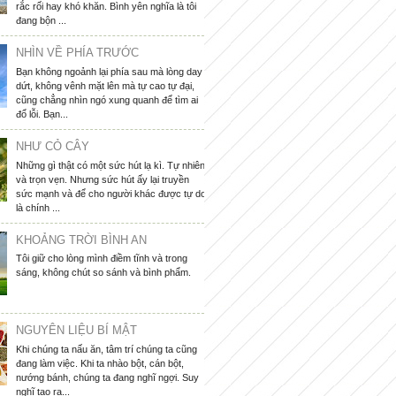
rắc rối hay khó khăn. Bình yên nghĩa là tôi
đang bộn ...
NHÌN VỀ PHÍA TRƯỚC
Bạn không ngoảnh lại phía sau mà lòng day
dứt, không vênh mặt lên mà tự cao tự đại,
cũng chẳng nhìn ngó xung quanh để tìm ai
đổ lỗi. Bạn...
NHƯ CỎ CÂY
Những gì thật có một sức hút lạ kì. Tự nhiên
và trọn vẹn. Nhưng sức hút ấy lại truyền
sức mạnh và để cho người khác được tự do
là chính ...
KHOẢNG TRỜI BÌNH AN
Tôi giữ cho lòng mình điềm tĩnh và trong
sáng, không chút so sánh và bình phẩm.
NGUYÊN LIỆU BÍ MẬT
Khi chúng ta nấu ăn, tâm trí chúng ta cũng
đang làm việc. Khi ta nhào bột, cán bột,
nướng bánh, chúng ta đang nghĩ ngợi. Suy
nghĩ tạo ra...