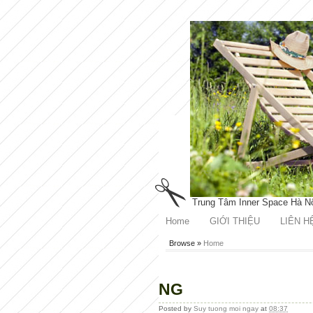
Trung Tâm Inner Space Hà N
Home
GIỚI THIỆU
LIÊN H
Browse »
Home
NG
Posted by
Suy tuong moi ngay
at
08:37