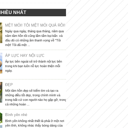
NHIỀU NHẤT
MỆT MỎI! TÔI MỆT MỎI QUÁ RỒI!
Ngày qua ngày, tháng qua tháng, năm qua
năm tâm hồn tôi cũng lấm tấm bụi bẩn và
đâu đó có những âm thanh vọng về "Tôi
mệt! Tôi đã mệt ...
ÁP LỰC HAY NỘI LỰC
Áp lực bên ngoài sẽ trở thành nội lực bên
trong khi bạn luôn nỗ lực hoàn thiện mỗi
ngày.
ĐẸP
Một tâm hồn đẹp sẽ kiếm tìm và tạo ra
những điều tốt đẹp, trong chính mình và
trong bất cứ con người nào họ gặp gỡ, trong
cả những hoàn ...
Bình yên nhé
Bình yên không nhất thiết là phải ở một nơi
yên tĩnh, không nhác thấy bóng dáng của