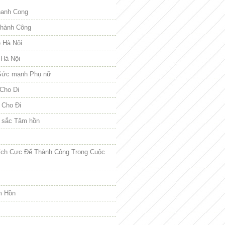
hanh Cong
hành Công
e Hà Nội
 Hà Nội
Sức mạnh Phụ nữ
Cho Di
 Cho Đi
 sắc Tâm hồn
ích Cực Để Thành Công Trong Cuộc
m Hồn