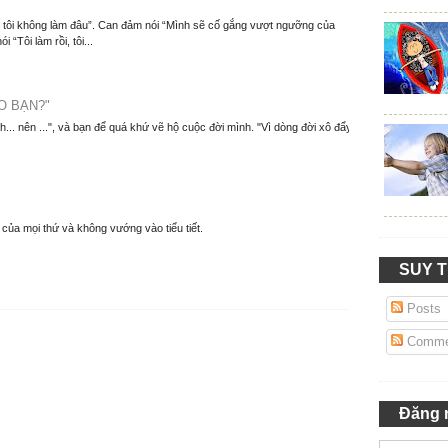
m, tôi không làm đâu”. Can đảm nói “Mình sẽ cố gắng vượt ngưỡng của
 “Tôi làm rồi, tôi...
O BẠN?"
nh... nên ...", và bạn để quá khứ vẽ hộ cuộc đời mình. "Vì dòng đời xô đẩy
y của mọi thứ và không vướng vào tiểu tiết.
SUY 
Posts
Comme
Đăng 