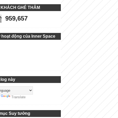
 KHÁCH GHÉ THĂM
959,657
 hoạt động của Inner Space
Blog này
y
Translate
mục Suy tưởng