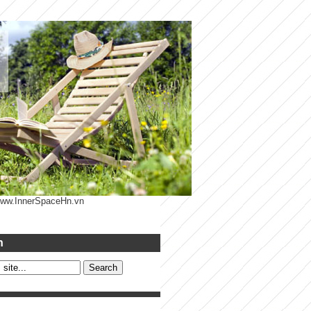
 www.InnerSpaceHn.vn
h