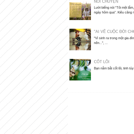
NÓI CHUYỆN
Lười biếng nói “Tôi mệt lắ
ngày hôm qua”. Kiêu căng nói
"AI VẼ CUỘC ĐỜI CH
"Vì sinh ra trong một gia đì
nên...", ...
CỐT LÕI
Bạn nắm bắt cốt lõi, tinh tú