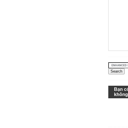
Bạn c
khôn