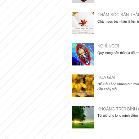
CHĂM SÓC BẢN THÂ
Chăm sóc bản thân là liên t
NGHỈ NGƠI
Quý trọng bản thân là để ch
HÓA GIẢI
Nếu tôi càng kháng cự, mọi 
đầu chảy trôi.
KHOẢNG TRỜI BÌNH 
Tôi giữ cho lòng mình điềm