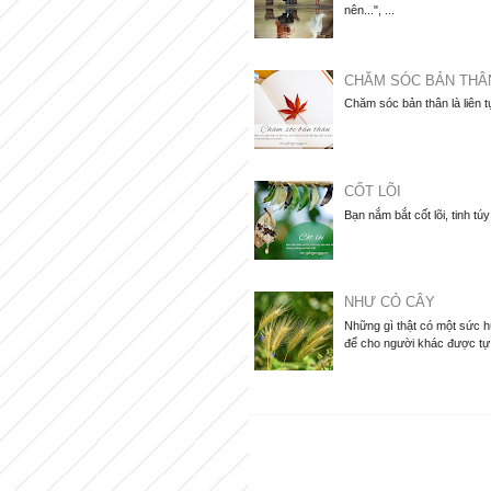
nên...", ...
CHĂM SÓC BẢN THÂ
Chăm sóc bản thân là liên t
CỐT LÕI
Bạn nắm bắt cốt lõi, tinh tú
NHƯ CỎ CÂY
Những gì thật có một sức hú
để cho người khác được tự d