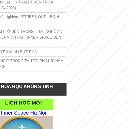
 LẠI … - TRẠM THIỀN TRƯA
.04.2026)
rải Nghiệm: “STRESS OUT – BÌNH
NH TỪ BÊN TRONG” – ĐH NGHỆ AN
HOA VINH - KHI INNER SPACE ĐẾN
UYỂN MÌNH BỨT PHÁ
 NGỜ TRONG THƯỚC PHIM 20 NĂM
ACE
KHÓA HỌC KHÔNG TÍNH
LỊCH HỌC MỚI
Inner Space Hà Nội