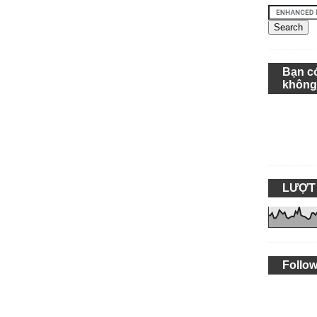
Bạn c
khôn
LƯỢT
Follow