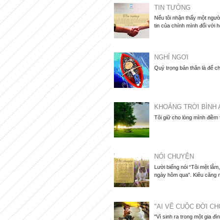
TIN TƯỞNG
Nếu tôi nhận thấy một người
tin của chính mình đối với họ
NGHỈ NGƠI
Quý trọng bản thân là để ch
KHOẢNG TRỜI BÌNH 
Tôi giữ cho lòng mình điềm
NÓI CHUYỆN
Lười biếng nói “Tôi mệt lắ
ngày hôm qua”. Kiêu căng nói
"AI VẼ CUỘC ĐỜI CH
"Vì sinh ra trong một gia đì