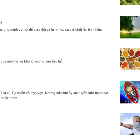
N
ục cho mình cơ hội để thay đổi và làm mới, cả thể chất lẫn tinh thần.
y của mọi thứ và không vướng vào tiểu tiết.
t lạ kì. Tự nhiên và trọn vẹn. Nhưng sức hút ấy lại truyền sức mạnh và
o là chính ...