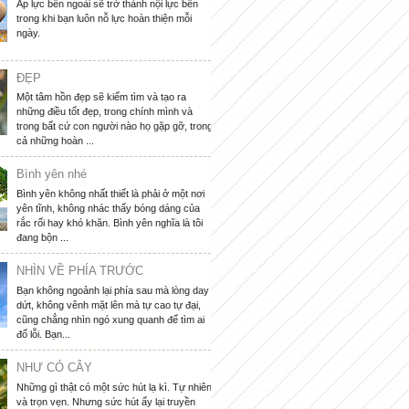
Áp lực bên ngoài sẽ trở thành nội lực bên
trong khi bạn luôn nỗ lực hoàn thiện mỗi
ngày.
ĐẸP
Một tâm hồn đẹp sẽ kiếm tìm và tạo ra
những điều tốt đẹp, trong chính mình và
trong bất cứ con người nào họ gặp gỡ, trong
cả những hoàn ...
Bình yên nhé
Bình yên không nhất thiết là phải ở một nơi
yên tĩnh, không nhác thấy bóng dáng của
rắc rối hay khó khăn. Bình yên nghĩa là tôi
đang bộn ...
NHÌN VỀ PHÍA TRƯỚC
Bạn không ngoảnh lại phía sau mà lòng day
dứt, không vênh mặt lên mà tự cao tự đại,
cũng chẳng nhìn ngó xung quanh để tìm ai
đổ lỗi. Bạn...
NHƯ CỎ CÂY
Những gì thật có một sức hút lạ kì. Tự nhiên
và trọn vẹn. Nhưng sức hút ấy lại truyền