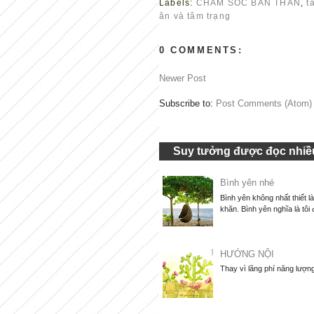
Labels:
CHĂM SÓC BẢN THÂN
,
t
ăn và tâm trạng
0 COMMENTS:
Newer Post
Subscribe to:
Post Comments (Atom)
Suy tưởng được đọc nhiều
Bình yên nhé
Bình yên không nhất thiết l
khăn. Bình yên nghĩa là tôi 
HƯỚNG NỘI
Thay vì lãng phí năng lượng