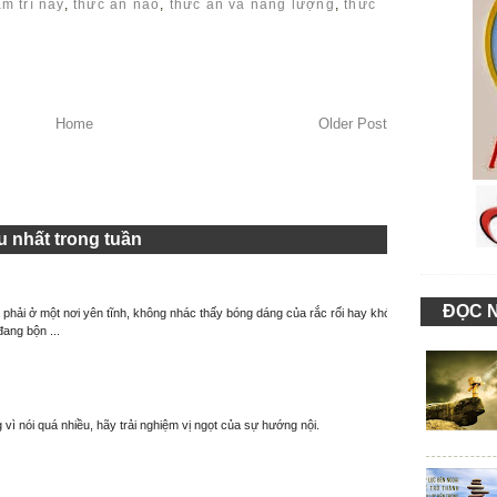
âm trí nấy
,
thức ăn nào
,
thức ăn và năng lượng
,
thức
Home
Older Post
 nhất trong tuần
ĐỌC 
à phải ở một nơi yên tĩnh, không nhác thấy bóng dáng của rắc rối hay khó
đang bộn ...
 vì nói quá nhiều, hãy trải nghiệm vị ngọt của sự hướng nội.