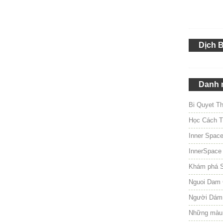
Dịch 
Danh 
Bi Quyet T
Học Cách T
Inner Spac
InnerSpace
Khám phá 
Nguoi Dam 
Người Dám
Những màu