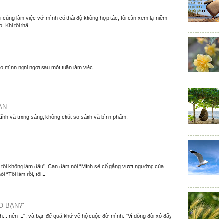
 cùng làm việc với mình có thái độ không hợp tác, tôi cần xem lại niềm
. Khi tôi thậ...
o mình nghỉ ngơi sau một tuần làm việc.
AN
 tĩnh và trong sáng, không chút so sánh và bình phẩm.
m, tôi không làm đâu”. Can đảm nói “Mình sẽ cố gắng vượt ngưỡng của
 “Tôi làm rồi, tôi...
O BẠN?"
nh... nên ...", và bạn để quá khứ vẽ hộ cuộc đời mình. "Vì dòng đời xô đẩy