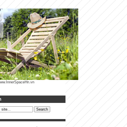
 www.InnerSpaceHn.vn
h