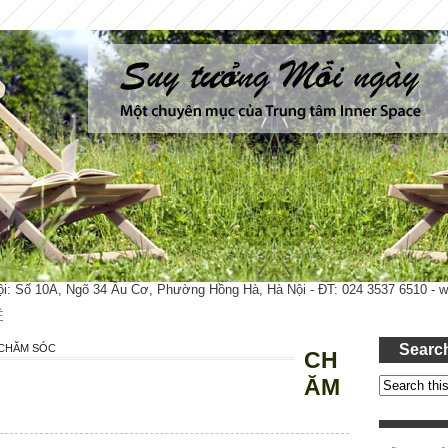
ội: Số 10A, Ngõ 34 Âu Cơ, Phường Hồng Hà, Hà Nội - ĐT: 024 3537 6510 -
Ệ
Searc
CHĂM SÓC
CH
ĂM