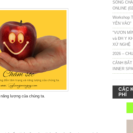
SỐNG CHẬM
ONLINE (02
Workshop T
YÊN VÀO”
"VƯƠN MÌ
và ĐH Y K
XỨ NGHỆ
2026 – CH
CẢNH BẤT
INNER SP
CÁC 
PHÍ
 năng lượng của chúng ta.