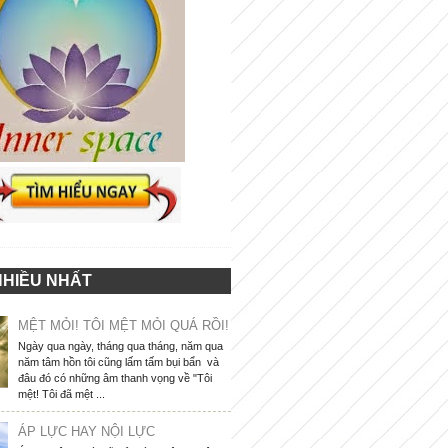
NHIỀU NHẤT
MỆT MỎI! TÔI MỆT MỎI QUÁ RỒI!
Ngày qua ngày, tháng qua tháng, năm qua
năm tâm hồn tôi cũng lấm tấm bụi bẩn và
đâu đó có những âm thanh vọng về "Tôi
mệt! Tôi đã mệt ...
ÁP LỰC HAY NỘI LỰC