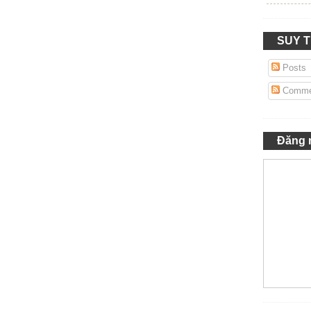
SUY 
Posts
Comme
Đăng 