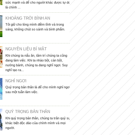
sức mạnh và để cho người khác được tự do
là chính ...
KHOẢNG TRỜI BÌNH AN
Tôi giữ cho lòng mình điềm tĩnh và trong
sáng, không chút so sánh và bình phẩm.
NGUYÊN LIỆU BÍ MẬT
Khi chúng ta nấu ăn, tâm trí chúng ta cũng
đang làm việc. Khi ta nhào bột, cán bột,
nướng bánh, chúng ta đang nghĩ ngợi. Suy
nghĩ tạo ra...
NGHỈ NGƠI
Quý trọng bản thân là để cho mình nghỉ ngơi
sau một tuần làm việc.
QUÝ TRỌNG BẢN THÂN
Khi quý trọng bản thân, chúng ta trân quý sự
khác biệt độc đáo của chính mình và mọi
người.