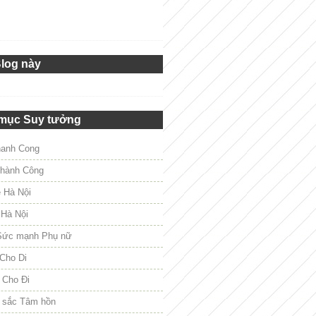
Blog này
mục Suy tưởng
hanh Cong
hành Công
e Hà Nội
 Hà Nội
Sức mạnh Phụ nữ
Cho Di
 Cho Đi
 sắc Tâm hồn