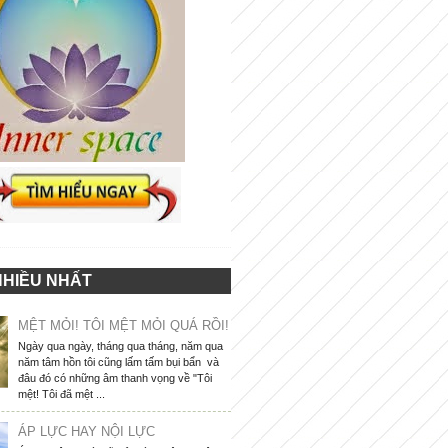
NHIỀU NHẤT
MỆT MỎI! TÔI MỆT MỎI QUÁ RỒI!
Ngày qua ngày, tháng qua tháng, năm qua
năm tâm hồn tôi cũng lấm tấm bụi bẩn và
đâu đó có những âm thanh vọng về "Tôi
mệt! Tôi đã mệt ...
ÁP LỰC HAY NỘI LỰC