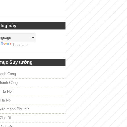
Blog này
y
Translate
mục Suy tưởng
hanh Cong
hành Công
e Hà Nội
 Hà Nội
Sức mạnh Phụ nữ
Cho Di
 Cho Đi