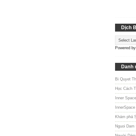
Dịch 
Powered b
Danh 
Bi Quyet T
Học Cách T
Inner Spac
InnerSpace
Khám phá 
Nguoi Dam 
Người Dám