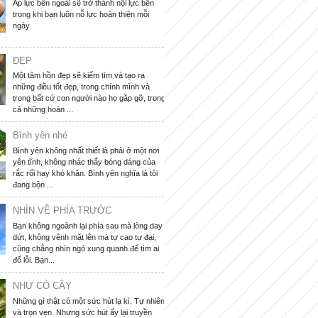
Áp lực bên ngoài sẽ trở thành nội lực bên
trong khi bạn luôn nỗ lực hoàn thiện mỗi
ngày.
ĐẸP
Một tâm hồn đẹp sẽ kiếm tìm và tạo ra
những điều tốt đẹp, trong chính mình và
trong bất cứ con người nào họ gặp gỡ, trong
cả những hoàn ...
Bình yên nhé
Bình yên không nhất thiết là phải ở một nơi
yên tĩnh, không nhác thấy bóng dáng của
rắc rối hay khó khăn. Bình yên nghĩa là tôi
đang bộn ...
NHÌN VỀ PHÍA TRƯỚC
Bạn không ngoảnh lại phía sau mà lòng day
dứt, không vênh mặt lên mà tự cao tự đại,
cũng chẳng nhìn ngó xung quanh để tìm ai
đổ lỗi. Bạn...
NHƯ CỎ CÂY
Những gì thật có một sức hút lạ kì. Tự nhiên
và trọn vẹn. Nhưng sức hút ấy lại truyền