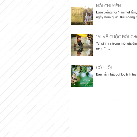
NÓI CHUYỆN
Lười biếng nói “Tôi mệt lắ
ngày hôm qua”. Kiêu căng nói
"AI VẼ CUỘC ĐỜI CH
"Vì sinh ra trong một gia đì
nên...", ...
CỐT LÕI
Bạn nắm bắt cốt lõi, tinh tú