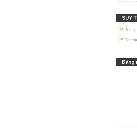
SUY 
Posts
Comme
Đăng 