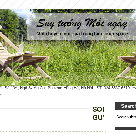
ội: Số 10A, Ngõ 34 Âu Cơ, Phường Hồng Hà, Hà Nội - ĐT: 024 3537 6510 -
Ệ
Searc
SOI
GƯ