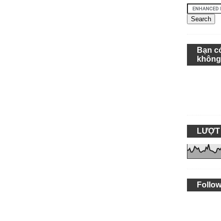
Bạn c
khôn
LƯỢT
Follow