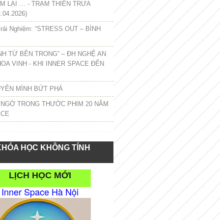
 LẠI … - TRẠM THIỀN TRƯA
.04.2026)
rải Nghiệm: “STRESS OUT – BÌNH
NH TỪ BÊN TRONG” – ĐH NGHỆ AN
HOA VINH - KHI INNER SPACE ĐẾN
UYỂN MÌNH BỨT PHÁ
 NGỜ TRONG THƯỚC PHIM 20 NĂM
ACE
KHÓA HỌC KHÔNG TÍNH
LỊCH HỌC MỚI
Inner Space Hà Nội