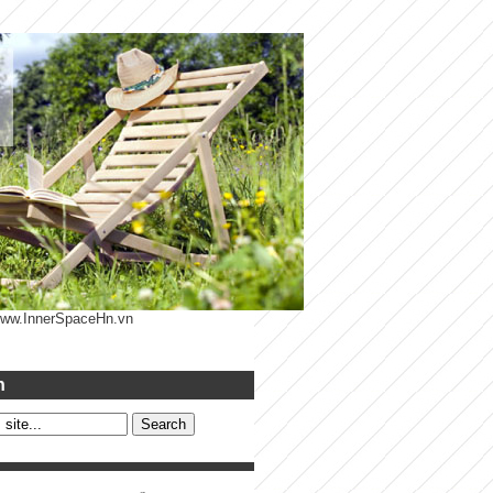
 www.InnerSpaceHn.vn
h