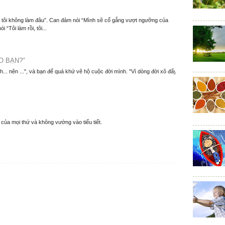
m, tôi không làm đâu”. Can đảm nói “Mình sẽ cố gắng vượt ngưỡng của
 “Tôi làm rồi, tôi...
O BẠN?"
nh... nên ...", và bạn để quá khứ vẽ hộ cuộc đời mình. "Vì dòng đời xô đẩy
y của mọi thứ và không vướng vào tiểu tiết.