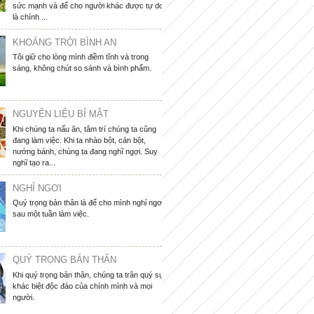
sức mạnh và để cho người khác được tự do
là chính ...
KHOẢNG TRỜI BÌNH AN
Tôi giữ cho lòng mình điềm tĩnh và trong
sáng, không chút so sánh và bình phẩm.
NGUYÊN LIỆU BÍ MẬT
Khi chúng ta nấu ăn, tâm trí chúng ta cũng
đang làm việc. Khi ta nhào bột, cán bột,
nướng bánh, chúng ta đang nghĩ ngợi. Suy
nghĩ tạo ra...
NGHỈ NGƠI
Quý trọng bản thân là để cho mình nghỉ ngơi
sau một tuần làm việc.
QUÝ TRỌNG BẢN THÂN
Khi quý trọng bản thân, chúng ta trân quý sự
khác biệt độc đáo của chính mình và mọi
người.