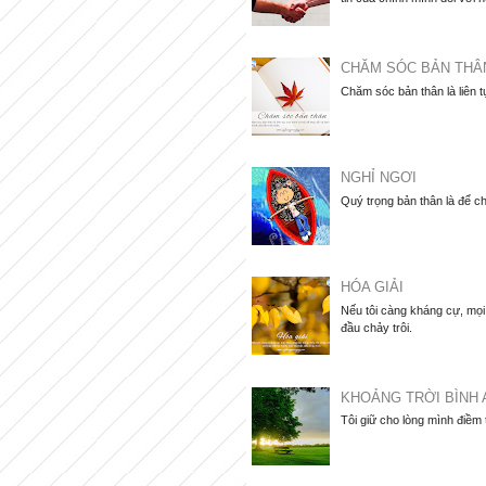
CHĂM SÓC BẢN THÂ
Chăm sóc bản thân là liên t
NGHỈ NGƠI
Quý trọng bản thân là để ch
HÓA GIẢI
Nếu tôi càng kháng cự, mọi 
đầu chảy trôi.
KHOẢNG TRỜI BÌNH 
Tôi giữ cho lòng mình điềm