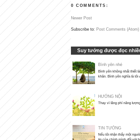
0 COMMENTS:
Newer Post
Subscribe to:
Post Comments (Atom)
Suy tưởng được đọc nhiều
Bình yên nhé
Bình yên không nhất thiết l
khăn. Bình yên nghĩa là tôi 
HƯỚNG NỘI
Thay vì lãng phí năng lượng
TIN TƯỞNG
Nếu tôi nhận thấy một người
tin của chính mình đối với họ