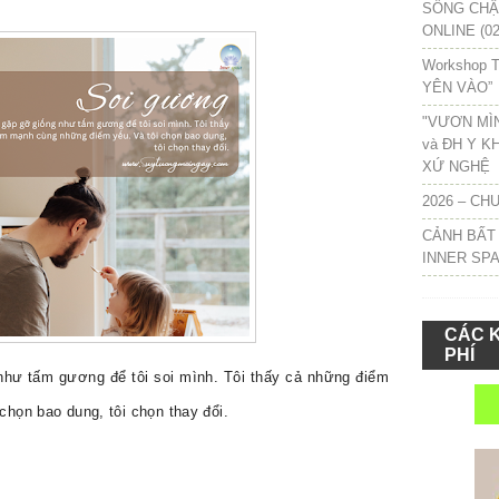
SỐNG CHẬM
ONLINE (02
Workshop T
YÊN VÀO”
"VƯƠN MÌ
và ĐH Y K
XỨ NGHỆ
2026 – CH
CẢNH BẤT
INNER SP
CÁC 
PHÍ
như tấm gương để tôi soi mình. Tôi thấy cả những điểm
 chọn bao dung,
tôi chọn thay đổi.