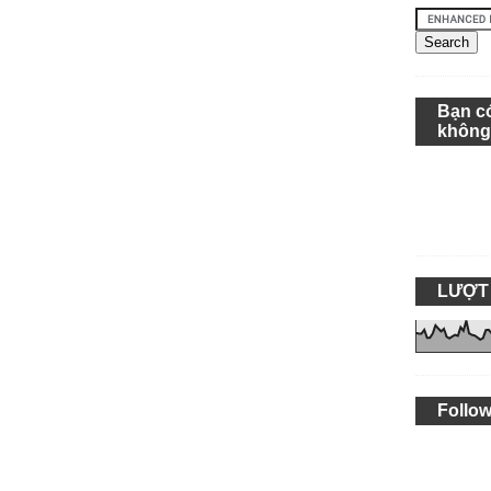
Bạn c
khôn
LƯỢT
Follow