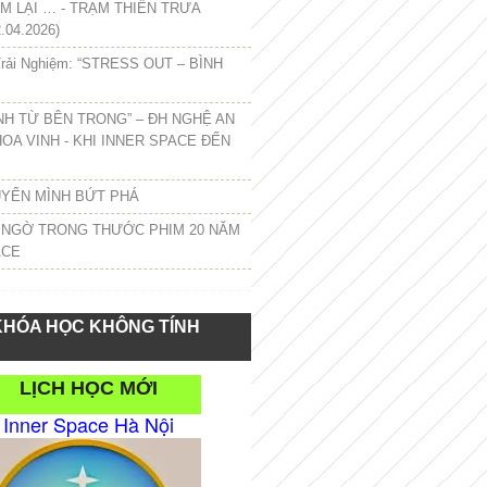
 LẠI … - TRẠM THIỀN TRƯA
.04.2026)
rải Nghiệm: “STRESS OUT – BÌNH
NH TỪ BÊN TRONG” – ĐH NGHỆ AN
HOA VINH - KHI INNER SPACE ĐẾN
UYỂN MÌNH BỨT PHÁ
 NGỜ TRONG THƯỚC PHIM 20 NĂM
ACE
KHÓA HỌC KHÔNG TÍNH
LỊCH HỌC MỚI
Inner Space Hà Nội