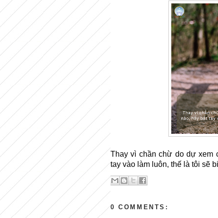
Thay vì ch
ầ
n ch
ừ
do d
ự
xem 
tay vào làm luôn, th
ế
là tôi s
ẽ
b
0 COMMENTS: