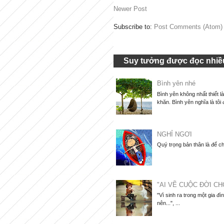
Newer Post
Subscribe to:
Post Comments (Atom)
Suy tưởng được đọc nhiều
Bình yên nhé
Bình yên không nhất thiết l
khăn. Bình yên nghĩa là tôi 
NGHỈ NGƠI
Quý trọng bản thân là để ch
"AI VẼ CUỘC ĐỜI CH
"Vì sinh ra trong một gia đì
nên...", ...