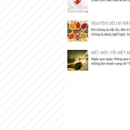
Chăm sóc bản thân là liên t
NGUYÊN LIỆU BÍ MẬ
Khi chúng ta nấu ăn, tâm tr
chúng ta đang nghĩ ngợi. Su
MỆT MỎI! TÔI MỆT M
Ngày qua ngày, tháng qua 
những âm thanh vọng về "Tô