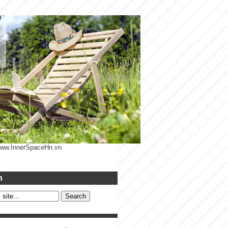
 www.InnerSpaceHn.vn
h