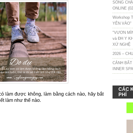
SỐNG CHẬM
ONLINE (02
Workshop T
YÊN VÀO”
"VƯƠN MÌ
và ĐH Y K
XỨ NGHỆ
2026 – CH
CẢNH BẤT
INNER SP
CÁC 
có làm
đượ
c không, làm b
ằ
ng cách nào, hãy b
ắ
t
PHÍ
i
ế
t làm nh
ư
th
ế
nào.