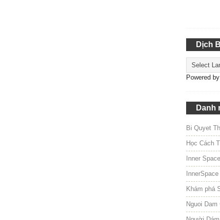
Dịch 
Powered b
Danh 
Bi Quyet T
Học Cách T
Inner Spac
InnerSpace
Khám phá 
Nguoi Dam 
Người Dám