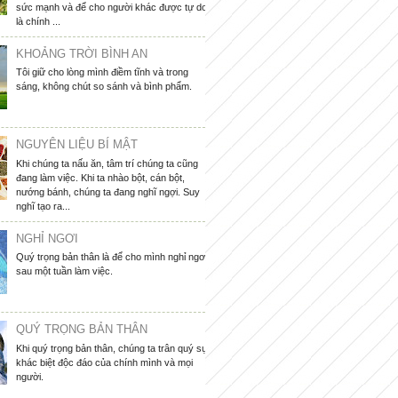
sức mạnh và để cho người khác được tự do
là chính ...
KHOẢNG TRỜI BÌNH AN
Tôi giữ cho lòng mình điềm tĩnh và trong
sáng, không chút so sánh và bình phẩm.
NGUYÊN LIỆU BÍ MẬT
Khi chúng ta nấu ăn, tâm trí chúng ta cũng
đang làm việc. Khi ta nhào bột, cán bột,
nướng bánh, chúng ta đang nghĩ ngợi. Suy
nghĩ tạo ra...
NGHỈ NGƠI
Quý trọng bản thân là để cho mình nghỉ ngơi
sau một tuần làm việc.
QUÝ TRỌNG BẢN THÂN
Khi quý trọng bản thân, chúng ta trân quý sự
khác biệt độc đáo của chính mình và mọi
người.