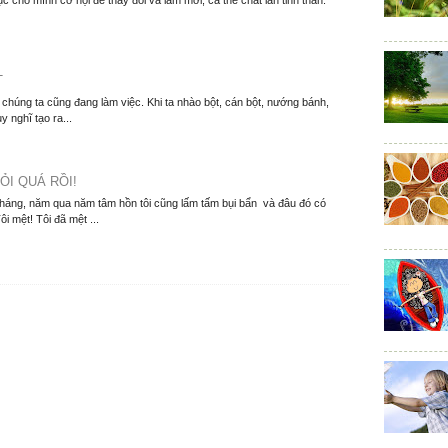
ục cho mình cơ hội để thay đổi và làm mới, cả thể chất lẫn tinh thần.
T
í chúng ta cũng đang làm việc. Khi ta nhào bột, cán bột, nướng bánh,
y nghĩ tạo ra...
ỎI QUÁ RỒI!
tháng, năm qua năm tâm hồn tôi cũng lấm tấm bụi bẩn và đâu đó có
i mệt! Tôi đã mệt ...