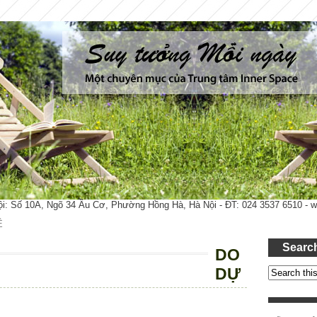
ội: Số 10A, Ngõ 34 Âu Cơ, Phường Hồng Hà, Hà Nội - ĐT: 024 3537 6510 -
Ệ
Searc
DO
DỰ