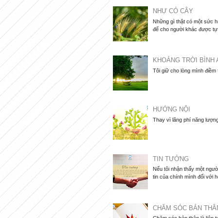
NHƯ CỎ CÂY
Những gì thật có một sức hú
để cho người khác được tự d
KHOẢNG TRỜI BÌNH 
Tôi giữ cho lòng mình điềm
HƯỚNG NỘI
Thay vì lãng phí năng lượng
TIN TƯỞNG
Nếu tôi nhận thấy một người
tin của chính mình đối với họ
CHĂM SÓC BẢN THÂ