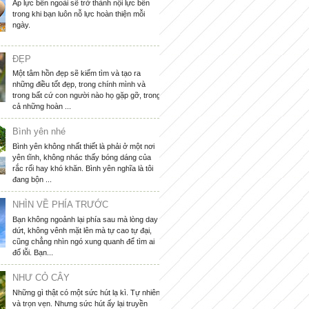
Áp lực bên ngoài sẽ trở thành nội lực bên
trong khi bạn luôn nỗ lực hoàn thiện mỗi
ngày.
ĐẸP
Một tâm hồn đẹp sẽ kiếm tìm và tạo ra
những điều tốt đẹp, trong chính mình và
trong bất cứ con người nào họ gặp gỡ, trong
cả những hoàn ...
Bình yên nhé
Bình yên không nhất thiết là phải ở một nơi
yên tĩnh, không nhác thấy bóng dáng của
rắc rối hay khó khăn. Bình yên nghĩa là tôi
đang bộn ...
NHÌN VỀ PHÍA TRƯỚC
Bạn không ngoảnh lại phía sau mà lòng day
dứt, không vênh mặt lên mà tự cao tự đại,
cũng chẳng nhìn ngó xung quanh để tìm ai
đổ lỗi. Bạn...
NHƯ CỎ CÂY
Những gì thật có một sức hút lạ kì. Tự nhiên
và trọn vẹn. Nhưng sức hút ấy lại truyền