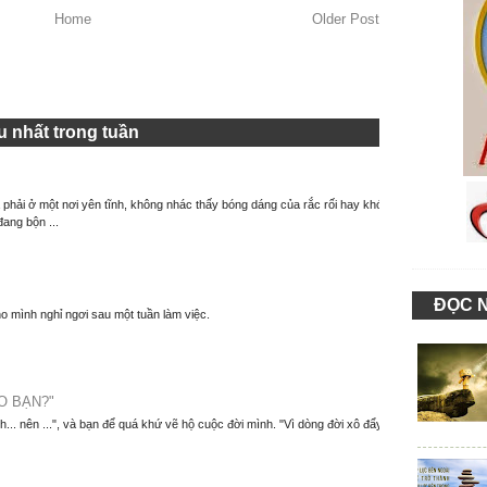
Home
Older Post
 nhất trong tuần
à phải ở một nơi yên tĩnh, không nhác thấy bóng dáng của rắc rối hay khó
đang bộn ...
ĐỌC 
o mình nghỉ ngơi sau một tuần làm việc.
O BẠN?"
nh... nên ...", và bạn để quá khứ vẽ hộ cuộc đời mình. "Vì dòng đời xô đẩy