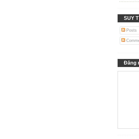
SUY 
Posts
Comme
Đăng 