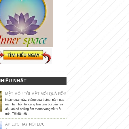
NHIỀU NHẤT
MỆT MỎI! TÔI MỆT MỎI QUÁ RỒI!
Ngày qua ngày, tháng qua tháng, năm qua
năm tâm hồn tôi cũng lấm tấm bụi bẩn và
đâu đó có những âm thanh vọng về "Tôi
mệt! Tôi đã mệt ...
ÁP LỰC HAY NỘI LỰC