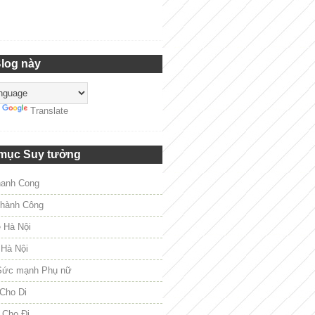
Blog này
y
Translate
mục Suy tưởng
hanh Cong
hành Công
e Hà Nội
 Hà Nội
Sức mạnh Phụ nữ
Cho Di
 Cho Đi