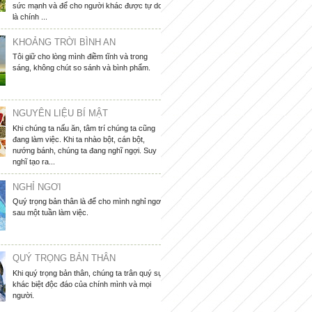
sức mạnh và để cho người khác được tự do
là chính ...
KHOẢNG TRỜI BÌNH AN
Tôi giữ cho lòng mình điềm tĩnh và trong
sáng, không chút so sánh và bình phẩm.
NGUYÊN LIỆU BÍ MẬT
Khi chúng ta nấu ăn, tâm trí chúng ta cũng
đang làm việc. Khi ta nhào bột, cán bột,
nướng bánh, chúng ta đang nghĩ ngợi. Suy
nghĩ tạo ra...
NGHỈ NGƠI
Quý trọng bản thân là để cho mình nghỉ ngơi
sau một tuần làm việc.
QUÝ TRỌNG BẢN THÂN
Khi quý trọng bản thân, chúng ta trân quý sự
khác biệt độc đáo của chính mình và mọi
người.