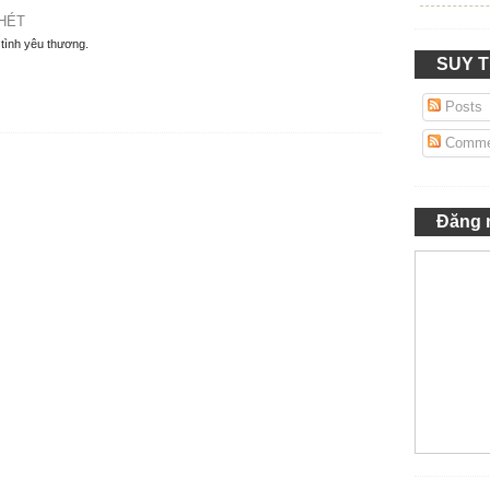
HÉT
 tình yêu thương.
SUY 
Posts
Comme
Đăng 