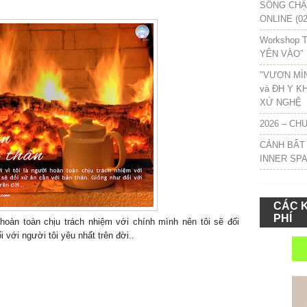
SỐNG CHẬM
ONLINE (02
Workshop T
YÊN VÀO”
"VƯƠN MÌ
và ĐH Y K
XỨ NGHỆ
2026 – CH
CẢNH BẤT
INNER SP
CÁC 
PHÍ
hoàn toàn chịu trách nhiệm với chính mình nên tôi sẽ đối
i với người tôi yêu nhất trên đời..
àn toàn chịu trách nhiệm với chính mình nên tôi sẽ đối xử
 người tôi yêu nhất trên đời...
àn toàn chịu trách nhiệm với chính mình nên tôi sẽ đối xử
 người tôi yêu nhất trên đời...