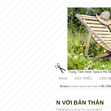
Trung Tâm Inner Space Hà N
Home
GIỚI THIỆU
LIÊN H
Browse »
Home
»
yeu ban than
»
ÂN CẦN
N VỚI BẢN THÂN
Posted by
Suy tuong moi ngay
at
08:47