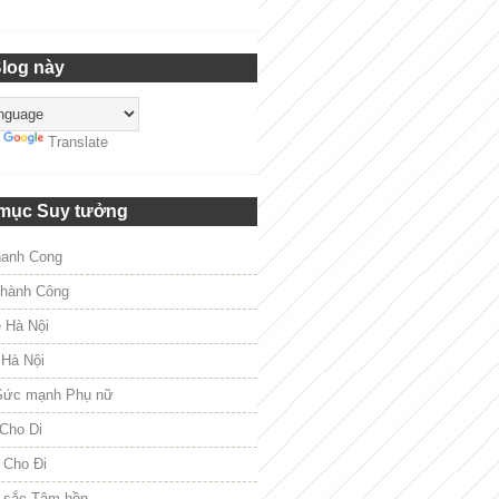
Blog này
y
Translate
mục Suy tưởng
hanh Cong
hành Công
e Hà Nội
 Hà Nội
Sức mạnh Phụ nữ
Cho Di
 Cho Đi
 sắc Tâm hồn