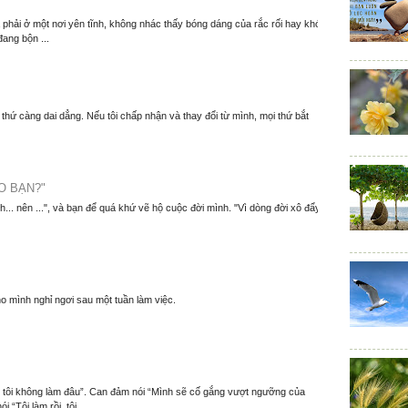
à phải ở một nơi yên tĩnh, không nhác thấy bóng dáng của rắc rối hay khó
đang bộn ...
thứ càng dai dẳng. Nếu tôi chấp nhận và thay đổi từ mình, mọi thứ bắt
O BẠN?"
nh... nên ...", và bạn để quá khứ vẽ hộ cuộc đời mình. "Vì dòng đời xô đẩy
o mình nghỉ ngơi sau một tuần làm việc.
m, tôi không làm đâu”. Can đảm nói “Mình sẽ cố gắng vượt ngưỡng của
 “Tôi làm rồi, tôi...