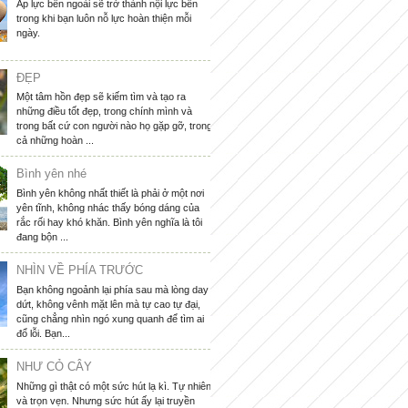
Áp lực bên ngoài sẽ trở thành nội lực bên
trong khi bạn luôn nỗ lực hoàn thiện mỗi
ngày.
ĐẸP
Một tâm hồn đẹp sẽ kiếm tìm và tạo ra
những điều tốt đẹp, trong chính mình và
trong bất cứ con người nào họ gặp gỡ, trong
cả những hoàn ...
Bình yên nhé
Bình yên không nhất thiết là phải ở một nơi
yên tĩnh, không nhác thấy bóng dáng của
rắc rối hay khó khăn. Bình yên nghĩa là tôi
đang bộn ...
NHÌN VỀ PHÍA TRƯỚC
Bạn không ngoảnh lại phía sau mà lòng day
dứt, không vênh mặt lên mà tự cao tự đại,
cũng chẳng nhìn ngó xung quanh để tìm ai
đổ lỗi. Bạn...
NHƯ CỎ CÂY
Những gì thật có một sức hút lạ kì. Tự nhiên
và trọn vẹn. Nhưng sức hút ấy lại truyền