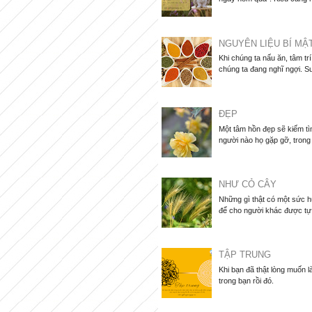
NGUYÊN LIỆU BÍ MẬ
Khi chúng ta nấu ăn, tâm tr
chúng ta đang nghĩ ngợi. Su
ĐẸP
Một tâm hồn đẹp sẽ kiếm tìm
người nào họ gặp gỡ, trong
NHƯ CỎ CÂY
Những gì thật có một sức hú
để cho người khác được tự d
TẬP TRUNG
Khi bạn đã thật lòng muốn 
trong bạn rồi đó.