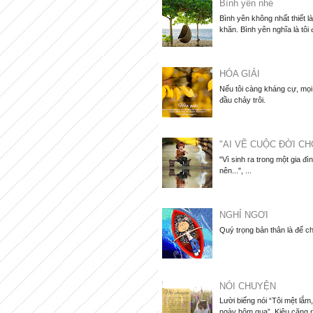
Bình yên nhé
Bình yên không nhất thiết l
khăn. Bình yên nghĩa là tôi 
HÓA GIẢI
Nếu tôi càng kháng cự, mọi 
đầu chảy trôi.
"AI VẼ CUỘC ĐỜI CH
"Vì sinh ra trong một gia đì
nên...", ...
NGHỈ NGƠI
Quý trọng bản thân là để ch
NÓI CHUYỆN
Lười biếng nói “Tôi mệt lắ
ngày hôm qua”. Kiêu căng nói