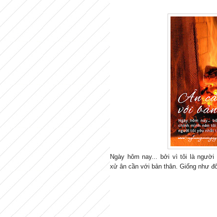
Ngày hôm nay... bởi vì tôi là người 
xử ân cần với bản thân. Giống như đố
Ngày hôm nay… bởi vì tôi là người ho
ân cần với bản thân. Giống như đối với
Ngày hôm nay… bởi vì tôi là người ho
ân cần với bản thân. Giống như đối với