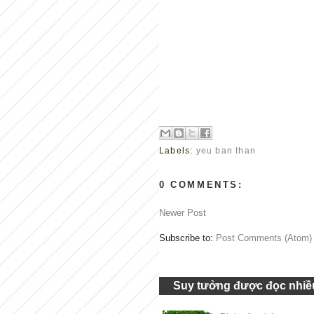
Ngày hôm nay… bởi vì tôi là người
đối xử ân cần với bản thân. Giống nh
Ngày hôm nay… bởi vì tôi là người ho
ân cần với bản thân. Giống như đối với
Ngày hôm nay… bởi vì tôi là người ho
ân cần với bản thân. Giống như đối với
Labels:
yeu ban than
0 COMMENTS:
Newer Post
Subscribe to:
Post Comments (Atom)
Suy tưởng được đọc nhiều