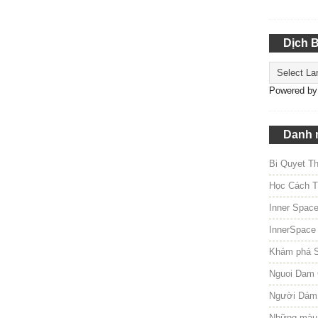
Dịch 
Powered b
Danh 
Bi Quyet T
Học Cách T
Inner Spac
InnerSpace
Khám phá 
Nguoi Dam 
Người Dám
Những màu