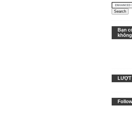
Bạn c
khôn
LƯỢT
Follow