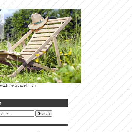
 www.InnerSpaceHn.vn
h