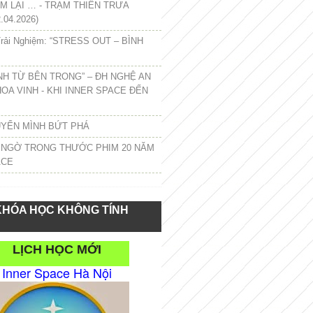
 LẠI … - TRẠM THIỀN TRƯA
.04.2026)
rải Nghiệm: “STRESS OUT – BÌNH
NH TỪ BÊN TRONG” – ĐH NGHỆ AN
HOA VINH - KHI INNER SPACE ĐẾN
UYỂN MÌNH BỨT PHÁ
 NGỜ TRONG THƯỚC PHIM 20 NĂM
ACE
KHÓA HỌC KHÔNG TÍNH
LỊCH HỌC MỚI
Inner Space Hà Nội