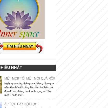
NHIỀU NHẤT
MỆT MỎI! TÔI MỆT MỎI QUÁ RỒI!
Ngày qua ngày, tháng qua tháng, năm qua
năm tâm hồn tôi cũng lấm tấm bụi bẩn và
đâu đó có những âm thanh vọng về "Tôi
mệt! Tôi đã mệt ...
ÁP LỰC HAY NỘI LỰC