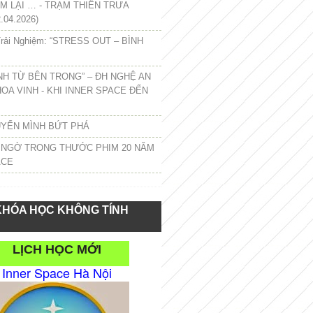
 LẠI … - TRẠM THIỀN TRƯA
.04.2026)
rải Nghiệm: “STRESS OUT – BÌNH
NH TỪ BÊN TRONG” – ĐH NGHỆ AN
HOA VINH - KHI INNER SPACE ĐẾN
UYỂN MÌNH BỨT PHÁ
 NGỜ TRONG THƯỚC PHIM 20 NĂM
ACE
KHÓA HỌC KHÔNG TÍNH
LỊCH HỌC MỚI
Inner Space Hà Nội