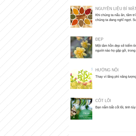
NGUYÊN LIỆU BÍ MẬ
Khi chúng ta nấu ăn, tâm tr
chúng ta đang nghĩ ngợi. Su
ĐẸP
Một tâm hồn đẹp sẽ kiếm tìm
người nào họ gặp gỡ, trong
HƯỚNG NỘI
Thay vì lãng phí năng lượng
CỐT LÕI
Bạn nắm bắt cốt lõi, tinh tú