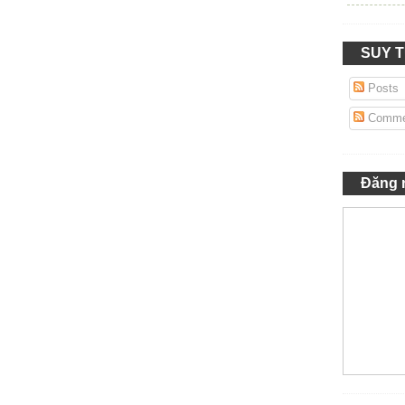
SUY 
Posts
Comme
Đăng 