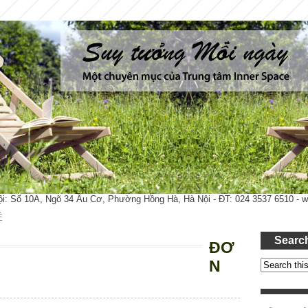
ội: Số 10A, Ngõ 34 Âu Cơ, Phường Hồng Hà, Hà Nội - ĐT: 024 3537 6510 -
Ệ
Searc
ĐƠ
N