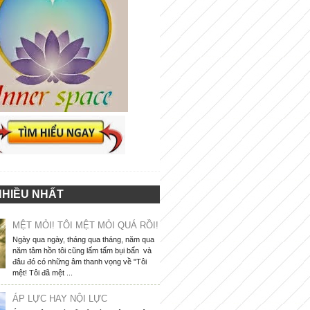
NHIỀU NHẤT
MỆT MỎI! TÔI MỆT MỎI QUÁ RỒI!
Ngày qua ngày, tháng qua tháng, năm qua
năm tâm hồn tôi cũng lấm tấm bụi bẩn và
đâu đó có những âm thanh vọng về "Tôi
mệt! Tôi đã mệt ...
ÁP LỰC HAY NỘI LỰC