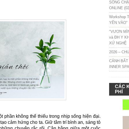
SỐNG CHẬM
ONLINE (02
Workshop T
YÊN VÀO”
"VƯƠN MÌ
và ĐH Y K
XỨ NGHỆ
2026 – CH
CẢNH BẤT
INNER SP
CÁC 
PHÍ
 phần không thể thiếu trong nhịp sống hiện đại.
ạo cảm hứng cho ta. Giữ tâm trí bình an, sáng tỏ
 những chuyện rắc rối. Cân bằng giữa một cuộc