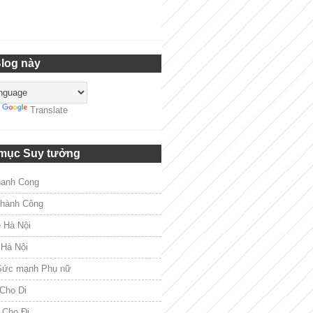
Blog này
y
Translate
mục Suy tưởng
hanh Cong
hành Công
e Hà Nội
 Hà Nội
Sức mạnh Phụ nữ
Cho Di
 Cho Đi