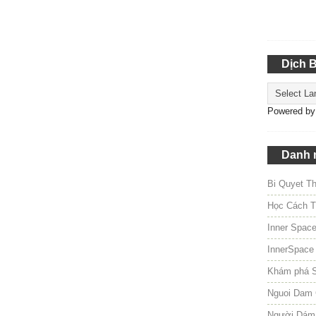
Dịch 
Powered b
Danh 
Bi Quyet T
Học Cách T
Inner Spac
InnerSpace
Khám phá 
Nguoi Dam 
Người Dám