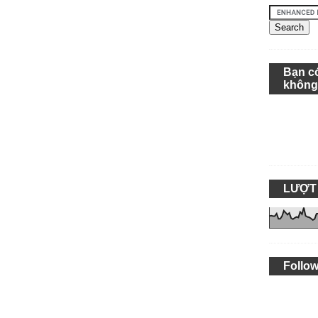
Bạn c
khôn
LƯỢT
Follow