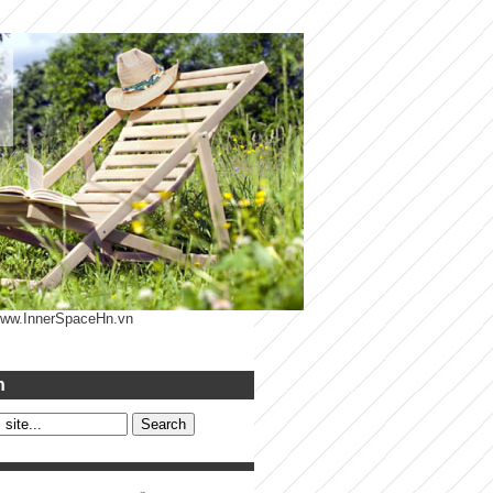
 www.InnerSpaceHn.vn
h