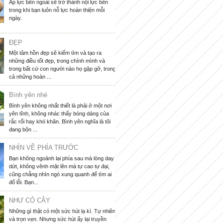
Áp lực bên ngoài sẽ trở thành nội lực bên
trong khi bạn luôn nỗ lực hoàn thiện mỗi
ngày.
ĐẸP
Một tâm hồn đẹp sẽ kiếm tìm và tạo ra
những điều tốt đẹp, trong chính mình và
trong bất cứ con người nào họ gặp gỡ, trong
cả những hoàn ...
Bình yên nhé
Bình yên không nhất thiết là phải ở một nơi
yên tĩnh, không nhác thấy bóng dáng của
rắc rối hay khó khăn. Bình yên nghĩa là tôi
đang bộn ...
NHÌN VỀ PHÍA TRƯỚC
Bạn không ngoảnh lại phía sau mà lòng day
dứt, không vênh mặt lên mà tự cao tự đại,
cũng chẳng nhìn ngó xung quanh để tìm ai
đổ lỗi. Bạn...
NHƯ CỎ CÂY
Những gì thật có một sức hút lạ kì. Tự nhiên
và trọn vẹn. Nhưng sức hút ấy lại truyền