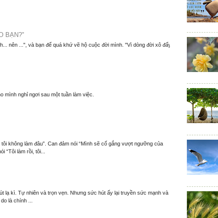
O BẠN?"
nh... nên ...", và bạn để quá khứ vẽ hộ cuộc đời mình. "Vì dòng đời xô đẩy
o mình nghỉ ngơi sau một tuần làm việc.
m, tôi không làm đâu”. Can đảm nói “Mình sẽ cố gắng vượt ngưỡng của
 “Tôi làm rồi, tôi...
t lạ kì. Tự nhiên và trọn vẹn. Nhưng sức hút ấy lại truyền sức mạnh và
o là chính ...