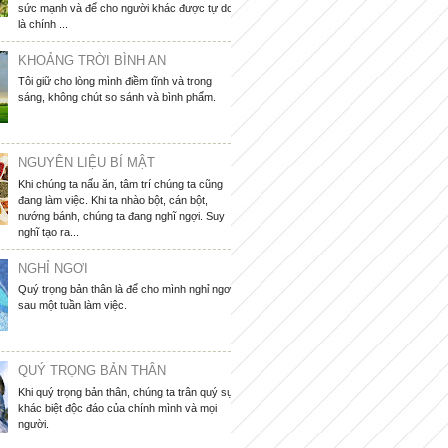
sức mạnh và để cho người khác được tự do
là chính ...
KHOẢNG TRỜI BÌNH AN
Tôi giữ cho lòng mình điềm tĩnh và trong
sáng, không chút so sánh và bình phẩm.
NGUYÊN LIỆU BÍ MẬT
Khi chúng ta nấu ăn, tâm trí chúng ta cũng
đang làm việc. Khi ta nhào bột, cán bột,
nướng bánh, chúng ta đang nghĩ ngợi. Suy
nghĩ tạo ra...
NGHỈ NGƠI
Quý trọng bản thân là để cho mình nghỉ ngơi
sau một tuần làm việc.
QUÝ TRỌNG BẢN THÂN
Khi quý trọng bản thân, chúng ta trân quý sự
khác biệt độc đáo của chính mình và mọi
người.