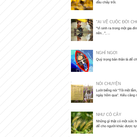
đầu chảy trôi.
"AI VẼ CUỘC ĐỜI CH
"Vì sinh ra trong một gia đì
nên...", ...
NGHỈ NGƠI
Quý trọng bản thân là để ch
NÓI CHUYỆN
Lười biếng nói “Tôi mệt lắ
ngày hôm qua”. Kiêu căng nói
NHƯ CỎ CÂY
Những gì thật có một sức hú
để cho người khác được tự d