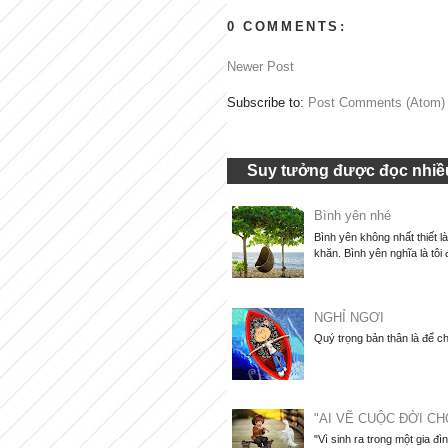
0 COMMENTS:
Newer Post
Subscribe to:
Post Comments (Atom)
Suy tưởng được đọc nhiều
Bình yên nhé
Bình yên không nhất thiết l
khăn. Bình yên nghĩa là tôi 
NGHỈ NGƠI
Quý trọng bản thân là để ch
"AI VẼ CUỘC ĐỜI CH
"Vì sinh ra trong một gia đì