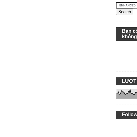
Bạn c
khôn
LƯỢT
Follow