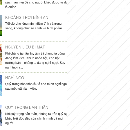
sức mạnh và để cho người khác được tự do
là chính ...
KHOẢNG TRỜI BÌNH AN
Tôi giữ cho lòng mình điềm tĩnh và trong
sáng, không chút so sánh và bình phẩm.
NGUYÊN LIỆU BÍ MẬT
Khi chúng ta nấu ăn, tâm trí chúng ta cũng
đang làm việc. Khi ta nhào bột, cán bột,
nướng bánh, chúng ta đang nghĩ ngợi. Suy
nghĩ tạo ra...
NGHỈ NGƠI
Quý trọng bản thân là để cho mình nghỉ ngơi
sau một tuần làm việc.
QUÝ TRỌNG BẢN THÂN
Khi quý trọng bản thân, chúng ta trân quý sự
khác biệt độc đáo của chính mình và mọi
người.