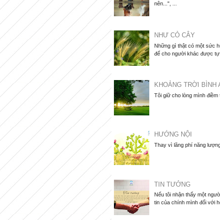
nên...", ...
NHƯ CỎ CÂY
Những gì thật có một sức hú
để cho người khác được tự d
KHOẢNG TRỜI BÌNH 
Tôi giữ cho lòng mình điềm
HƯỚNG NỘI
Thay vì lãng phí năng lượng
TIN TƯỞNG
Nếu tôi nhận thấy một người
tin của chính mình đối với họ