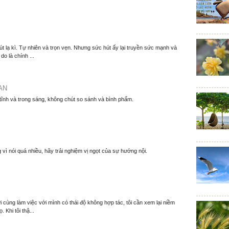
t lạ kì. Tự nhiên và trọn vẹn. Nhưng sức hút ấy lại truyền sức mạnh và
o là chính ...
AN
 tĩnh và trong sáng, không chút so sánh và bình phẩm.
 vì nói quá nhiều, hãy trải nghiệm vị ngọt của sự hướng nội.
 cùng làm việc với mình có thái độ không hợp tác, tôi cần xem lại niềm
. Khi tôi thậ...