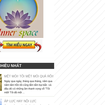
NHIỀU NHẤT
MỆT MỎI! TÔI MỆT MỎI QUÁ RỒI!
Ngày qua ngày, tháng qua tháng, năm qua
năm tâm hồn tôi cũng lấm tấm bụi bẩn và
đâu đó có những âm thanh vọng về "Tôi
mệt! Tôi đã mệt ...
ÁP LỰC HAY NỘI LỰC