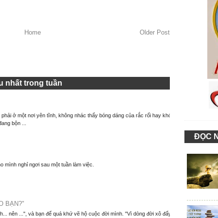
Home
Older Post
 nhất trong tuần
à phải ở một nơi yên tĩnh, không nhác thấy bóng dáng của rắc rối hay khó
đang bộn ...
ĐỌC 
o mình nghỉ ngơi sau một tuần làm việc.
O BẠN?"
nh... nên ...", và bạn để quá khứ vẽ hộ cuộc đời mình. "Vì dòng đời xô đẩy