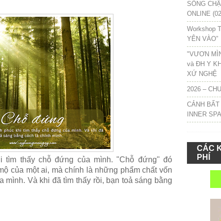
SỐNG CHẬM
ONLINE (02
Workshop T
YÊN VÀO”
"VƯƠN MÌ
và ĐH Y K
XỨ NGHỆ
2026 – CH
CẢNH BẤT
INNER SP
CÁC 
PHÍ
i tìm thấy chỗ đứng của mình. "Chỗ đứng" đó
i mộ của một ai, mà chính là những phẩm chất vốn
 mình. Và khi đã tìm thấy rồi, bạn toả sáng bằng