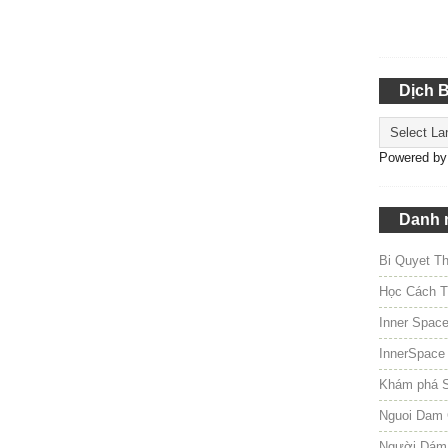
Dịch 
Powered b
Danh 
Bi Quyet T
Học Cách T
Inner Spac
InnerSpace
Khám phá 
Nguoi Dam 
Người Dám