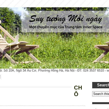
ội: Số 10A, Ngõ 34 Âu Cơ, Phường Hồng Hà, Hà Nội - ĐT: 024 3537 6510 -
Ệ
Searc
CH
Ỗ