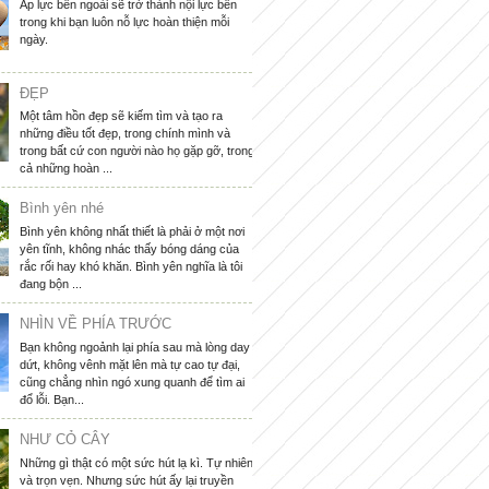
Áp lực bên ngoài sẽ trở thành nội lực bên
trong khi bạn luôn nỗ lực hoàn thiện mỗi
ngày.
ĐẸP
Một tâm hồn đẹp sẽ kiếm tìm và tạo ra
những điều tốt đẹp, trong chính mình và
trong bất cứ con người nào họ gặp gỡ, trong
cả những hoàn ...
Bình yên nhé
Bình yên không nhất thiết là phải ở một nơi
yên tĩnh, không nhác thấy bóng dáng của
rắc rối hay khó khăn. Bình yên nghĩa là tôi
đang bộn ...
NHÌN VỀ PHÍA TRƯỚC
Bạn không ngoảnh lại phía sau mà lòng day
dứt, không vênh mặt lên mà tự cao tự đại,
cũng chẳng nhìn ngó xung quanh để tìm ai
đổ lỗi. Bạn...
NHƯ CỎ CÂY
Những gì thật có một sức hút lạ kì. Tự nhiên
và trọn vẹn. Nhưng sức hút ấy lại truyền