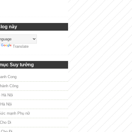
Blog này
y
Translate
mục Suy tưởng
hanh Cong
hành Công
e Hà Nội
 Hà Nội
Sức mạnh Phụ nữ
Cho Di
 Cho Đi