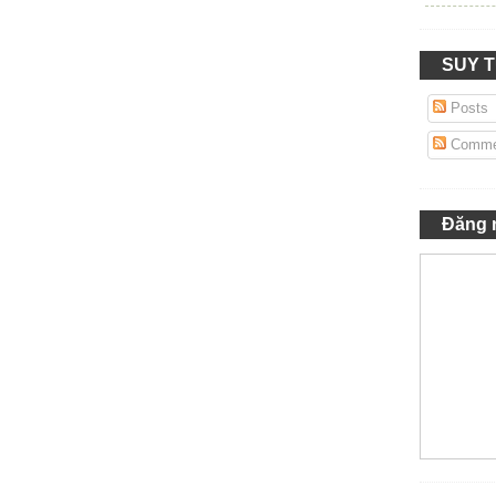
SUY 
Posts
Comme
Đăng 