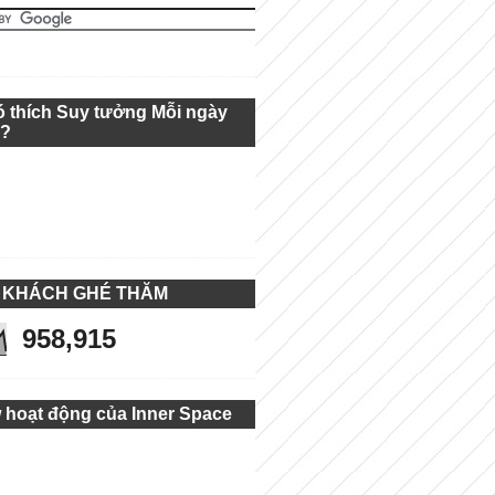
ó thích Suy tưởng Mỗi ngày
g?
 KHÁCH GHÉ THĂM
958,915
 hoạt động của Inner Space