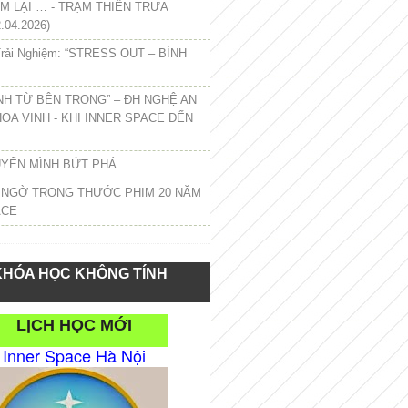
 LẠI … - TRẠM THIỀN TRƯA
.04.2026)
rải Nghiệm: “STRESS OUT – BÌNH
NH TỪ BÊN TRONG” – ĐH NGHỆ AN
HOA VINH - KHI INNER SPACE ĐẾN
UYỂN MÌNH BỨT PHÁ
 NGỜ TRONG THƯỚC PHIM 20 NĂM
ACE
KHÓA HỌC KHÔNG TÍNH
LỊCH HỌC MỚI
Inner Space Hà Nội