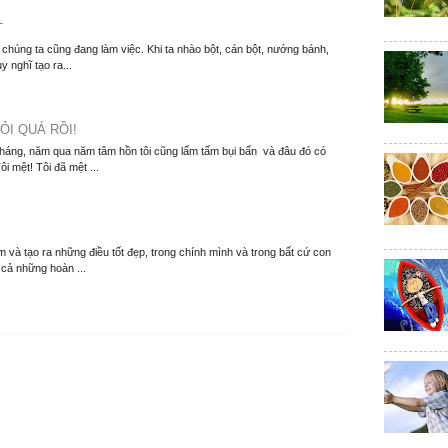
T
í chúng ta cũng đang làm việc. Khi ta nhào bột, cán bột, nướng bánh,
y nghĩ tạo ra...
ỎI QUÁ RỒI!
tháng, năm qua năm tâm hồn tôi cũng lấm tấm bụi bẩn và đâu đó có
i mệt! Tôi đã mệt ...
 và tạo ra những điều tốt đẹp, trong chính mình và trong bất cứ con
 cả những hoàn ...