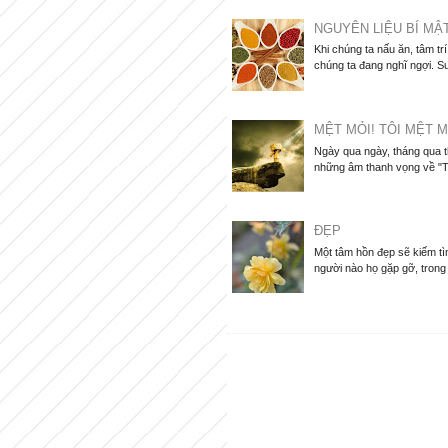
NGUYÊN LIỆU BÍ MẬ
Khi chúng ta nấu ăn, tâm tr
chúng ta đang nghĩ ngợi. Su
MỆT MỎI! TÔI MỆT M
Ngày qua ngày, tháng qua 
những âm thanh vọng về "Tô
ĐẸP
Một tâm hồn đẹp sẽ kiếm tìm
người nào họ gặp gỡ, trong