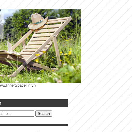
 www.InnerSpaceHn.vn
h