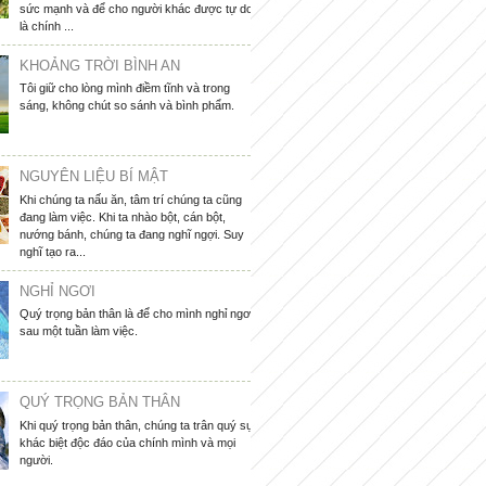
sức mạnh và để cho người khác được tự do
là chính ...
KHOẢNG TRỜI BÌNH AN
Tôi giữ cho lòng mình điềm tĩnh và trong
sáng, không chút so sánh và bình phẩm.
NGUYÊN LIỆU BÍ MẬT
Khi chúng ta nấu ăn, tâm trí chúng ta cũng
đang làm việc. Khi ta nhào bột, cán bột,
nướng bánh, chúng ta đang nghĩ ngợi. Suy
nghĩ tạo ra...
NGHỈ NGƠI
Quý trọng bản thân là để cho mình nghỉ ngơi
sau một tuần làm việc.
QUÝ TRỌNG BẢN THÂN
Khi quý trọng bản thân, chúng ta trân quý sự
khác biệt độc đáo của chính mình và mọi
người.