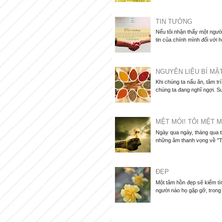
TIN TƯỞNG
Nếu tôi nhận thấy một người
tin của chính mình đối với họ
NGUYÊN LIỆU BÍ MẬ
Khi chúng ta nấu ăn, tâm tr
chúng ta đang nghĩ ngợi. Su
MỆT MỎI! TÔI MỆT M
Ngày qua ngày, tháng qua 
những âm thanh vọng về "Tô
ĐẸP
Một tâm hồn đẹp sẽ kiếm tìm
người nào họ gặp gỡ, trong