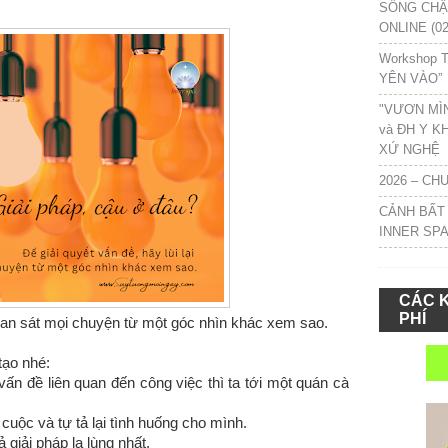
SỐNG CHẬM
ONLINE (02
Workshop T
YÊN VÀO”
"VƯƠN MÌ
và ĐH Y K
XỨ NGHỆ
2026 – CH
CẢNH BẤT
INNER SP
CÁC 
PHÍ
 quan sát mọi chuyện từ một góc nhìn khác xem sao.
tạo nhé:
ấn đề liên quan đến công việc thì ta tới một quán cà
uộc và tự tả lại tình huống cho mình.
ả giải pháp lạ lùng nhất.