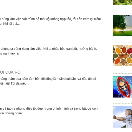
 cùng làm việc với mình có thái độ không hợp tác, tôi cần xem lại niềm
. Khi tôi thậ...
T
í chúng ta cũng đang làm việc. Khi ta nhào bột, cán bột, nướng bánh,
y nghĩ tạo ra...
ỎI QUÁ RỒI!
tháng, năm qua năm tâm hồn tôi cũng lấm tấm bụi bẩn và đâu đó có
i mệt! Tôi đã mệt ...
 và tạo ra những điều tốt đẹp, trong chính mình và trong bất cứ con
 cả những hoàn ...