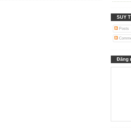
SUY 
Posts
Comme
Đăng 