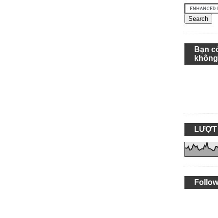
Bạn c
khôn
LƯỢT
Follow