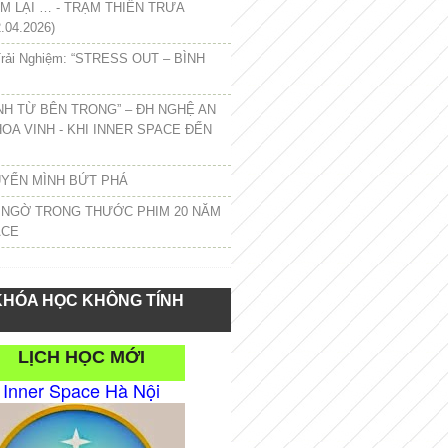
 LẠI … - TRẠM THIỀN TRƯA
.04.2026)
rải Nghiệm: “STRESS OUT – BÌNH
NH TỪ BÊN TRONG” – ĐH NGHỆ AN
HOA VINH - KHI INNER SPACE ĐẾN
UYỂN MÌNH BỨT PHÁ
 NGỜ TRONG THƯỚC PHIM 20 NĂM
ACE
KHÓA HỌC KHÔNG TÍNH
LỊCH HỌC MỚI
Inner Space Hà Nội