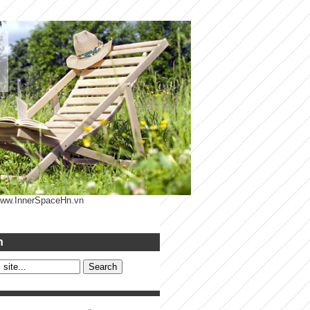
 www.InnerSpaceHn.vn
h