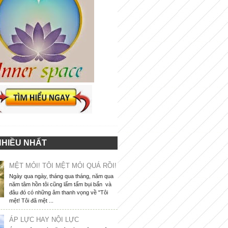
NHIỀU NHẤT
MỆT MỎI! TÔI MỆT MỎI QUÁ RỒI!
Ngày qua ngày, tháng qua tháng, năm qua
năm tâm hồn tôi cũng lấm tấm bụi bẩn và
đâu đó có những âm thanh vọng về "Tôi
mệt! Tôi đã mệt ...
ÁP LỰC HAY NỘI LỰC