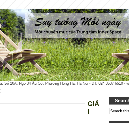
ội: Số 10A, Ngõ 34 Âu Cơ, Phường Hồng Hà, Hà Nội - ĐT: 024 3537 6510 -
Ệ
Searc
GIẢ
I