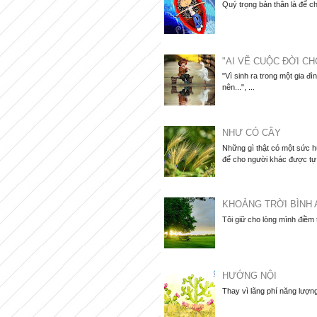
Quý trọng bản thân là để ch
"AI VẼ CUỘC ĐỜI CH
"Vì sinh ra trong một gia đì
nên...", ...
NHƯ CỎ CÂY
Những gì thật có một sức hú
để cho người khác được tự d
KHOẢNG TRỜI BÌNH 
Tôi giữ cho lòng mình điềm
HƯỚNG NỘI
Thay vì lãng phí năng lượng