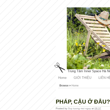
Trung Tâm Inner Space Hà N
Home
GIỚI THIỆU
LIÊN H
Browse »
Home
PHÁP, CẬU Ở ĐÂU?
Posted by
Suy tuong moi ngay
at
08:37