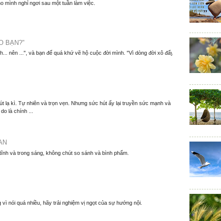
o mình nghỉ ngơi sau một tuần làm việc.
O BẠN?"
nh... nên ...", và bạn để quá khứ vẽ hộ cuộc đời mình. "Vì dòng đời xô đẩy
t lạ kì. Tự nhiên và trọn vẹn. Nhưng sức hút ấy lại truyền sức mạnh và
o là chính ...
AN
 tĩnh và trong sáng, không chút so sánh và bình phẩm.
 vì nói quá nhiều, hãy trải nghiệm vị ngọt của sự hướng nội.