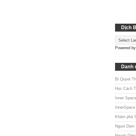
Dịch 
Powered b
Danh 
Bi Quyet T
Học Cách T
Inner Spac
InnerSpace
Khám phá 
Nguoi Dam 
Người Dám