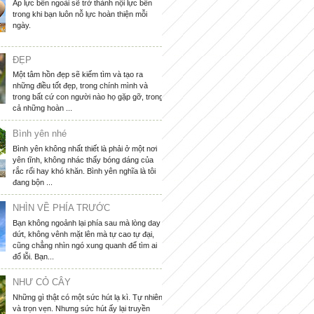
Áp lực bên ngoài sẽ trở thành nội lực bên
trong khi bạn luôn nỗ lực hoàn thiện mỗi
ngày.
ĐẸP
Một tâm hồn đẹp sẽ kiếm tìm và tạo ra
những điều tốt đẹp, trong chính mình và
trong bất cứ con người nào họ gặp gỡ, trong
cả những hoàn ...
Bình yên nhé
Bình yên không nhất thiết là phải ở một nơi
yên tĩnh, không nhác thấy bóng dáng của
rắc rối hay khó khăn. Bình yên nghĩa là tôi
đang bộn ...
NHÌN VỀ PHÍA TRƯỚC
Bạn không ngoảnh lại phía sau mà lòng day
dứt, không vênh mặt lên mà tự cao tự đại,
cũng chẳng nhìn ngó xung quanh để tìm ai
đổ lỗi. Bạn...
NHƯ CỎ CÂY
Những gì thật có một sức hút lạ kì. Tự nhiên
và trọn vẹn. Nhưng sức hút ấy lại truyền