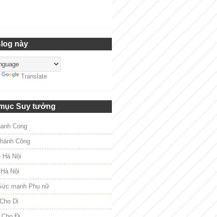
Blog này
y
Translate
mục Suy tưởng
hanh Cong
hành Công
e Hà Nội
 Hà Nội
Sức mạnh Phụ nữ
Cho Di
 Cho Đi