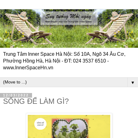
Trung Tâm Inner Space Hà Nội: Số 10A, Ngõ 34 Âu Cơ,
Phường Hồng Hà, Hà Nội - ĐT: 024 3537 6510 -
www.InnerSpaceHn.vn
▼
12/03/2022
SỐNG ĐỂ LÀM GÌ?