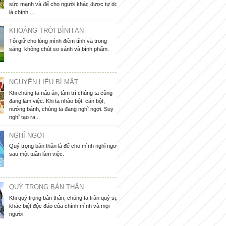
sức mạnh và để cho người khác được tự do
là chính ...
KHOẢNG TRỜI BÌNH AN
Tôi giữ cho lòng mình điềm tĩnh và trong
sáng, không chút so sánh và bình phẩm.
NGUYÊN LIỆU BÍ MẬT
Khi chúng ta nấu ăn, tâm trí chúng ta cũng
đang làm việc. Khi ta nhào bột, cán bột,
nướng bánh, chúng ta đang nghĩ ngợi. Suy
nghĩ tạo ra...
NGHỈ NGƠI
Quý trọng bản thân là để cho mình nghỉ ngơi
sau một tuần làm việc.
QUÝ TRỌNG BẢN THÂN
Khi quý trọng bản thân, chúng ta trân quý sự
khác biệt độc đáo của chính mình và mọi
người.