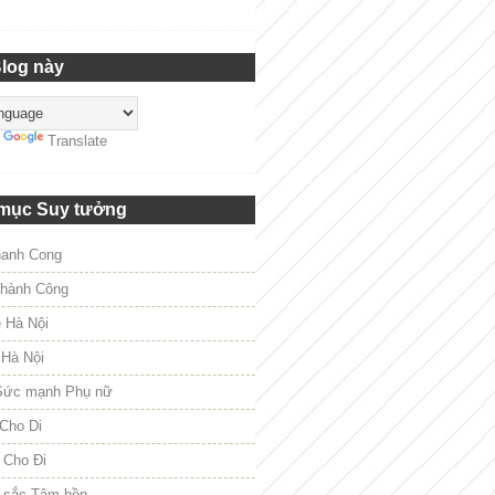
Blog này
y
Translate
mục Suy tưởng
hanh Cong
hành Công
e Hà Nội
 Hà Nội
Sức mạnh Phụ nữ
Cho Di
 Cho Đi
 sắc Tâm hồn