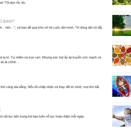
 “Tôi làm rồi, tôi...
O BẠN?"
nh... nên ...", và bạn để quá khứ vẽ hộ cuộc đời mình. "Vì dòng đời xô đẩy
t lạ kì. Tự nhiên và trọn vẹn. Nhưng sức hút ấy lại truyền sức mạnh và
o là chính ...
thứ càng dai dẳng. Nếu tôi chấp nhận và thay đổi từ mình, mọi thứ bắt
C
nh nội lực bên trong khi bạn luôn nỗ lực hoàn thiện mỗi ngày.