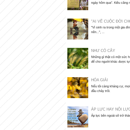
ngày hôm qua”. Kiêu căng nói
"AI VẼ CUỘC ĐỜI CH
"Vì sinh ra trong một gia đì
nên...", ...
NHƯ CỎ CÂY
Những gì thật có một sức hú
để cho người khác được tự d
HÓA GIẢI
Nếu tôi càng kháng cự, mọi 
đầu chảy trôi.
ÁP LỰC HAY NỘI LỰ
Áp lực bên ngoài sẽ trở thà