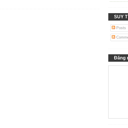
SUY 
Posts
Comme
Đăng 