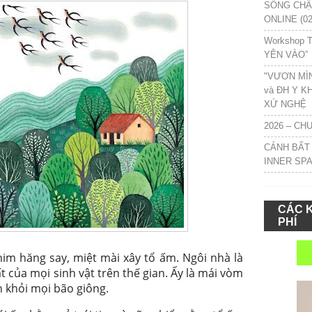
SỐNG CHẬM
ONLINE (02
Workshop T
YÊN VÀO”
"VƯƠN MÌ
và ĐH Y K
XỨ NGHỆ
2026 – CH
CẢNH BẤT
INNER SP
CÁC 
PHÍ
m hăng say, miệt mài xây tổ ấm. Ngôi nhà là
 của mọi sinh vật trên thế gian. Ấy là mái vòm
nh khỏi mọi bão giông.