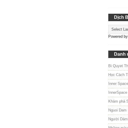
Dịch 
Powered b
Danh 
Bi Quyet T
Học Cách T
Inner Spac
InnerSpace
Khám phá 
Nguoi Dam 
Người Dám
Những màu