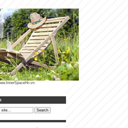
 www.InnerSpaceHn.vn
h