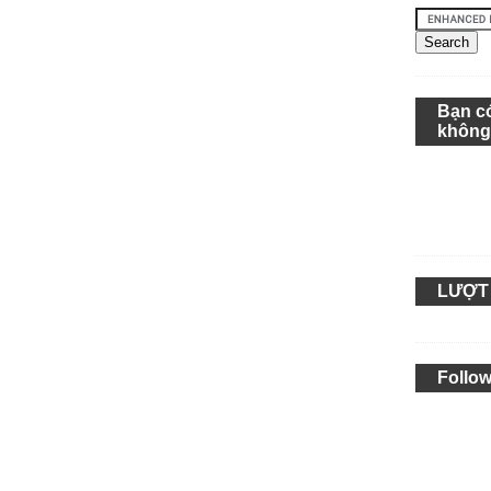
Bạn c
khôn
LƯỢT
Follow