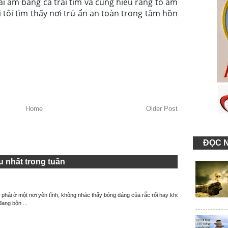
i ấm bằng cả trái tim và cũng hiểu rằng tổ ấm
hi tôi tìm thấy nơi trú ẩn an toàn trong tâm hồn
Home
Older Post
ĐỌC 
 nhất trong tuần
à phải ở một nơi yên tĩnh, không nhác thấy bóng dáng của rắc rối hay khó
đang bộn ...