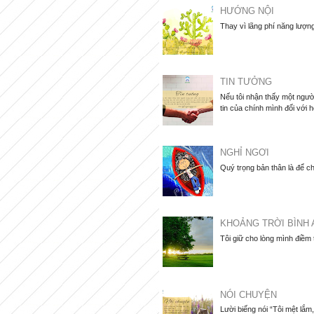
HƯỚNG NỘI
Thay vì lãng phí năng lượng
TIN TƯỞNG
Nếu tôi nhận thấy một người
tin của chính mình đối với họ
NGHỈ NGƠI
Quý trọng bản thân là để ch
KHOẢNG TRỜI BÌNH 
Tôi giữ cho lòng mình điềm
NÓI CHUYỆN
Lười biếng nói “Tôi mệt lắ