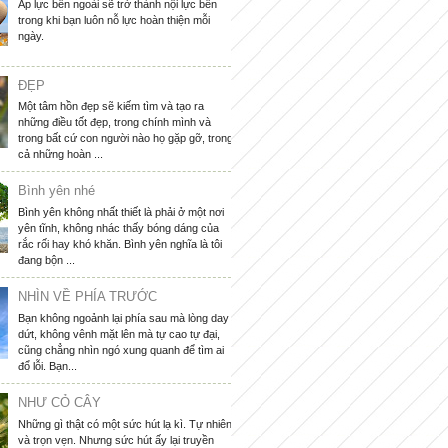
Áp lực bên ngoài sẽ trở thành nội lực bên
trong khi bạn luôn nỗ lực hoàn thiện mỗi
ngày.
ĐẸP
Một tâm hồn đẹp sẽ kiếm tìm và tạo ra
những điều tốt đẹp, trong chính mình và
trong bất cứ con người nào họ gặp gỡ, trong
cả những hoàn ...
Bình yên nhé
Bình yên không nhất thiết là phải ở một nơi
yên tĩnh, không nhác thấy bóng dáng của
rắc rối hay khó khăn. Bình yên nghĩa là tôi
đang bộn ...
NHÌN VỀ PHÍA TRƯỚC
Bạn không ngoảnh lại phía sau mà lòng day
dứt, không vênh mặt lên mà tự cao tự đại,
cũng chẳng nhìn ngó xung quanh để tìm ai
đổ lỗi. Bạn...
NHƯ CỎ CÂY
Những gì thật có một sức hút lạ kì. Tự nhiên
và trọn vẹn. Nhưng sức hút ấy lại truyền