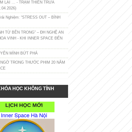
 LẠI … - TRẠM THIỀN TRƯA
.04.2026)
rải Nghiệm: “STRESS OUT – BÌNH
NH TỪ BÊN TRONG” – ĐH NGHỆ AN
HOA VINH - KHI INNER SPACE ĐẾN
UYỂN MÌNH BỨT PHÁ
 NGỜ TRONG THƯỚC PHIM 20 NĂM
ACE
KHÓA HỌC KHÔNG TÍNH
LỊCH HỌC MỚI
Inner Space Hà Nội