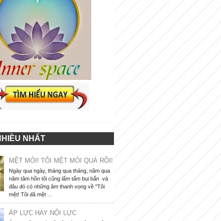
NHIỀU NHẤT
MỆT MỎI! TÔI MỆT MỎI QUÁ RỒI!
Ngày qua ngày, tháng qua tháng, năm qua
năm tâm hồn tôi cũng lấm tấm bụi bẩn và
đâu đó có những âm thanh vọng về "Tôi
mệt! Tôi đã mệt ...
ÁP LỰC HAY NỘI LỰC