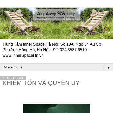
Trung Tâm Inner Space Hà Nội: Số 10A, Ngõ 34 Âu Cơ,
Phường Hồng Hà, Hà Nội - ĐT: 024 3537 6510 -
www.InnerSpaceHn.vn
▼
23/09/2020
KHIÊM TỐN VÀ QUYỀN UY