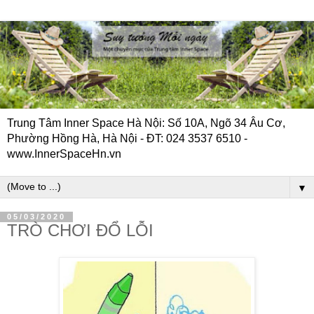
Trung Tâm Inner Space Hà Nội: Số 10A, Ngõ 34 Âu Cơ,
Phường Hồng Hà, Hà Nội - ĐT: 024 3537 6510 -
www.InnerSpaceHn.vn
▼
05/03/2020
TRÒ CHƠI ĐỔ LỖI