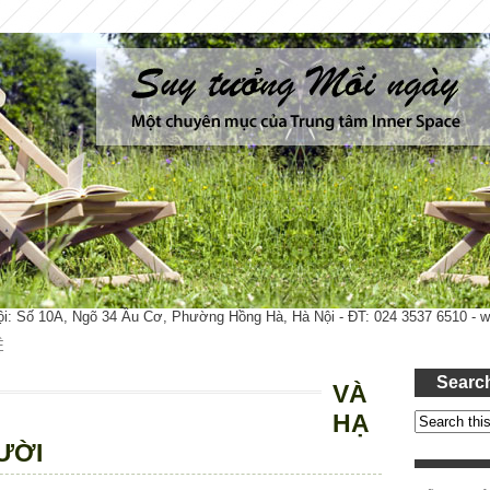
ội: Số 10A, Ngõ 34 Âu Cơ, Phường Hồng Hà, Hà Nội - ĐT: 024 3537 6510 -
Ệ
Searc
VÀ
HẠ
ƯỜI