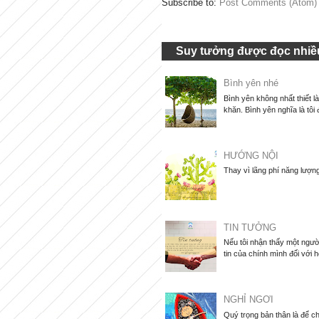
Subscribe to:
Post Comments (Atom)
Suy tưởng được đọc nhiều
Bình yên nhé
Bình yên không nhất thiết l
khăn. Bình yên nghĩa là tôi 
HƯỚNG NỘI
Thay vì lãng phí năng lượng
TIN TƯỞNG
Nếu tôi nhận thấy một người
tin của chính mình đối với họ
NGHỈ NGƠI
Quý trọng bản thân là để ch