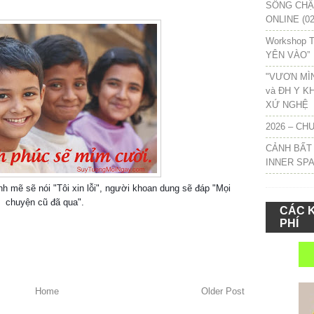
SỐNG CHẬM
ONLINE (02
Workshop T
YÊN VÀO”
"VƯƠN MÌ
và ĐH Y K
XỨ NGHỆ
2026 – CH
CẢNH BẤT
INNER SP
 mẽ sẽ nói "Tôi xin lỗi", người khoan dung sẽ đáp "Mọi
chuyện cũ đã qua".
CÁC 
PHÍ
Home
Older Post