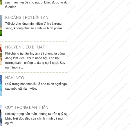
sức mạnh và để cho người khác được tự do
là chính ...
KHOẢNG TRỜI BÌNH AN
Tôi giữ cho lòng mình điềm tĩnh và trong
sáng, không chút so sánh và bình phẩm.
NGUYÊN LIỆU BÍ MẬT
Khi chúng ta nấu ăn, tâm trí chúng ta cũng
đang làm việc. Khi ta nhào bột, cán bột,
nướng bánh, chúng ta đang nghĩ ngợi. Suy
nghĩ tạo ra...
NGHỈ NGƠI
Quý trọng bản thân là để cho mình nghỉ ngơi
sau một tuần làm việc.
QUÝ TRỌNG BẢN THÂN
Khi quý trọng bản thân, chúng ta trân quý sự
khác biệt độc đáo của chính mình và mọi
người.