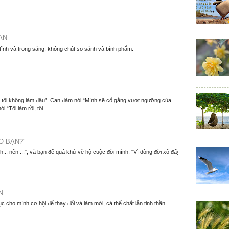
AN
 tĩnh và trong sáng, không chút so sánh và bình phẩm.
m, tôi không làm đâu”. Can đảm nói “Mình sẽ cố gắng vượt ngưỡng của
 “Tôi làm rồi, tôi...
O BẠN?"
nh... nên ...", và bạn để quá khứ vẽ hộ cuộc đời mình. "Vì dòng đời xô đẩy
N
ục cho mình cơ hội để thay đổi và làm mới, cả thể chất lẫn tinh thần.