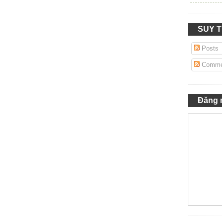
SUY 
Posts
Comme
Đăng 