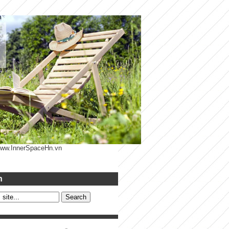
 www.InnerSpaceHn.vn
h