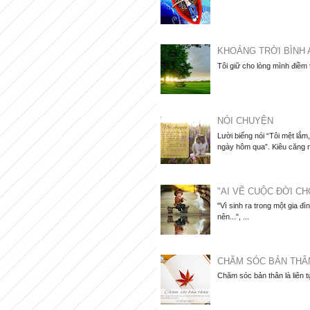
KHOẢNG TRỜI BÌNH 
Tôi giữ cho lòng mình điềm
NÓI CHUYỆN
Lười biếng nói “Tôi mệt lắ
ngày hôm qua”. Kiêu căng nói
"AI VẼ CUỘC ĐỜI CH
"Vì sinh ra trong một gia đì
nên...", ...
CHĂM SÓC BẢN THÂ
Chăm sóc bản thân là liên t