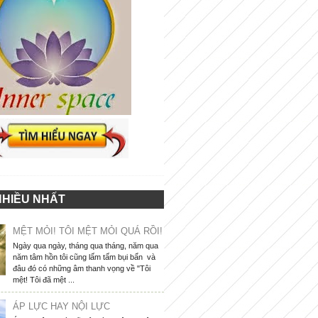
NHIỀU NHẤT
MỆT MỎI! TÔI MỆT MỎI QUÁ RỒI!
Ngày qua ngày, tháng qua tháng, năm qua
năm tâm hồn tôi cũng lấm tấm bụi bẩn và
đâu đó có những âm thanh vọng về "Tôi
mệt! Tôi đã mệt ...
ÁP LỰC HAY NỘI LỰC