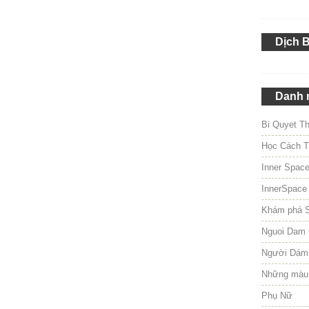
Dịch 
Danh 
Bi Quyet T
Học Cách T
Inner Spac
InnerSpace
Khám phá 
Nguoi Dam 
Người Dám
Những màu
Phụ Nữ