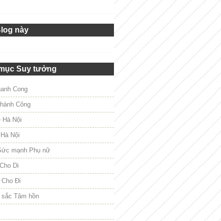
Blog này
mục Suy tưởng
hanh Cong
hành Công
e Hà Nội
 Hà Nội
Sức mạnh Phụ nữ
Cho Di
 Cho Đi
 sắc Tâm hồn