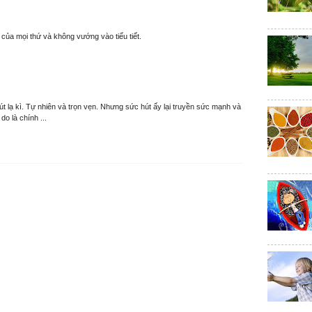
y của mọi thứ và không vướng vào tiểu tiết.
t lạ kì. Tự nhiên và trọn vẹn. Nhưng sức hút ấy lại truyền sức mạnh và
o là chính ...