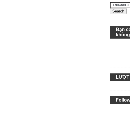
Bạn c
khôn
LƯỢT
Follow