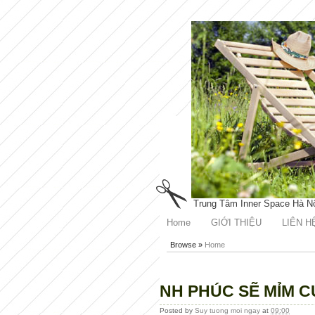
Trung Tâm Inner Space Hà N
Home
GIỚI THIỆU
LIÊN H
Browse »
Home
NH PHÚC SẼ MỈM C
Posted by
Suy tuong moi ngay
at
09:00