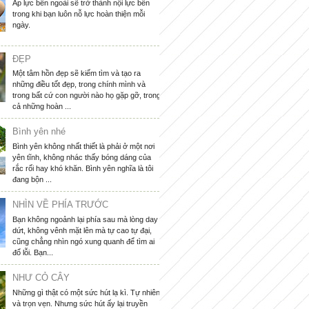
Áp lực bên ngoài sẽ trở thành nội lực bên
trong khi bạn luôn nỗ lực hoàn thiện mỗi
ngày.
ĐẸP
Một tâm hồn đẹp sẽ kiếm tìm và tạo ra
những điều tốt đẹp, trong chính mình và
trong bất cứ con người nào họ gặp gỡ, trong
cả những hoàn ...
Bình yên nhé
Bình yên không nhất thiết là phải ở một nơi
yên tĩnh, không nhác thấy bóng dáng của
rắc rối hay khó khăn. Bình yên nghĩa là tôi
đang bộn ...
NHÌN VỀ PHÍA TRƯỚC
Bạn không ngoảnh lại phía sau mà lòng day
dứt, không vênh mặt lên mà tự cao tự đại,
cũng chẳng nhìn ngó xung quanh để tìm ai
đổ lỗi. Bạn...
NHƯ CỎ CÂY
Những gì thật có một sức hút lạ kì. Tự nhiên
và trọn vẹn. Nhưng sức hút ấy lại truyền