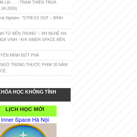
 LẠI … - TRẠM THIỀN TRƯA
.04.2026)
rải Nghiệm: “STRESS OUT – BÌNH
NH TỪ BÊN TRONG” – ĐH NGHỆ AN
HOA VINH - KHI INNER SPACE ĐẾN
UYỂN MÌNH BỨT PHÁ
 NGỜ TRONG THƯỚC PHIM 20 NĂM
ACE
KHÓA HỌC KHÔNG TÍNH
LỊCH HỌC MỚI
Inner Space Hà Nội