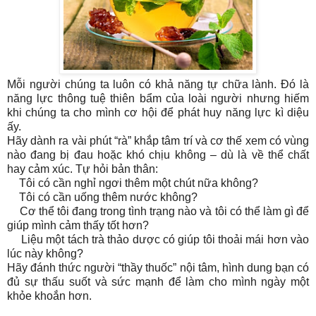
Mỗi người chúng ta luôn có khả năng tự chữa lành. Đó là
năng lực thông tuệ thiên bẩm của loài người nhưng hiếm
khi chúng ta cho mình cơ hội để phát huy năng lực kì diệu
ấy.
Hãy dành ra vài phút “rà” khắp tâm trí và cơ thế xem có vùng
nào đang bị đau hoặc khó chịu không – dù là về thể chất
hay cảm xúc. Tự hỏi bản thân:
Tôi có cần nghỉ ngơi thêm một chút nữa không?
Tôi có cần uống thêm nước không?
Cơ thể tôi đang trong tình trạng nào và tôi có thể làm gì để
giúp mình cảm thấy tốt hơn?
Liệu một tách trà thảo dược có giúp tôi thoải mái hơn vào
lúc này không?
Hãy đánh thức người “thầy thuốc” nội tâm, hình dung bạn có
đủ sự thấu suốt và sức mạnh để làm cho mình ngày một
khỏe khoắn hơn.