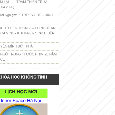
 LẠI … - TRẠM THIỀN TRƯA
.04.2026)
rải Nghiệm: “STRESS OUT – BÌNH
NH TỪ BÊN TRONG” – ĐH NGHỆ AN
HOA VINH - KHI INNER SPACE ĐẾN
UYỂN MÌNH BỨT PHÁ
 NGỜ TRONG THƯỚC PHIM 20 NĂM
ACE
KHÓA HỌC KHÔNG TÍNH
LỊCH HỌC MỚI
Inner Space Hà Nội