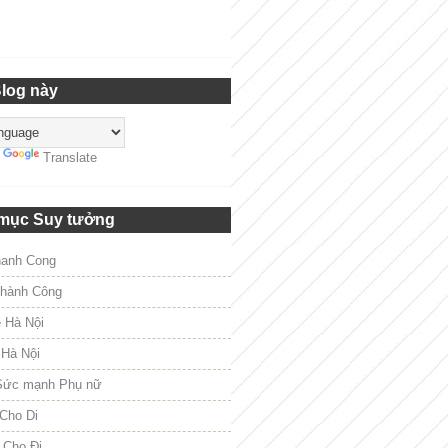
Blog này
y
Translate
mục Suy tưởng
hanh Cong
hành Công
e Hà Nội
 Hà Nội
Sức mạnh Phụ nữ
Cho Di
 Cho Đi