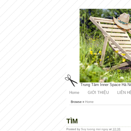
Trung Tâm Inner Space Hà N
Home
GIỚI THIỆU
LIÊN H
Browse »
Home
TÌM
Posted by
Suy tuong moi ngay
at
10:36