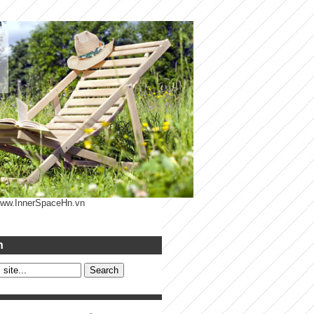
 www.InnerSpaceHn.vn
h