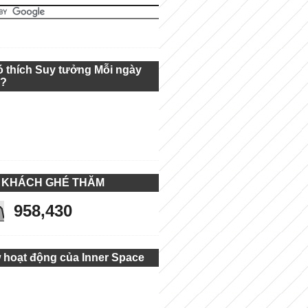
ó thích Suy tưởng Mỗi ngày
g?
 KHÁCH GHÉ THĂM
958,430
 hoạt động của Inner Space