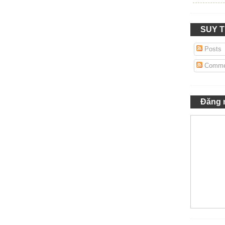
SUY 
Posts
Comme
Đăng 