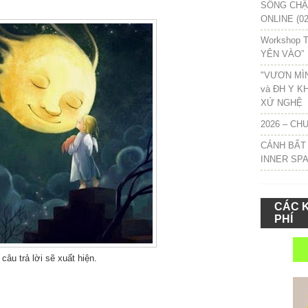
SỐNG CHẬM
ONLINE (02
Workshop T
YÊN VÀO”
"VƯƠN MÌ
và ĐH Y K
XỨ NGHỆ
2026 – CH
CẢNH BẤT
INNER SP
CÁC 
PHÍ
 câu trả lời sẽ xuất hiện.