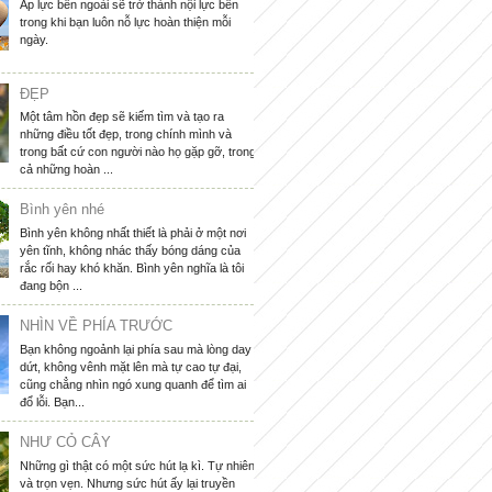
Áp lực bên ngoài sẽ trở thành nội lực bên
trong khi bạn luôn nỗ lực hoàn thiện mỗi
ngày.
ĐẸP
Một tâm hồn đẹp sẽ kiếm tìm và tạo ra
những điều tốt đẹp, trong chính mình và
trong bất cứ con người nào họ gặp gỡ, trong
cả những hoàn ...
Bình yên nhé
Bình yên không nhất thiết là phải ở một nơi
yên tĩnh, không nhác thấy bóng dáng của
rắc rối hay khó khăn. Bình yên nghĩa là tôi
đang bộn ...
NHÌN VỀ PHÍA TRƯỚC
Bạn không ngoảnh lại phía sau mà lòng day
dứt, không vênh mặt lên mà tự cao tự đại,
cũng chẳng nhìn ngó xung quanh để tìm ai
đổ lỗi. Bạn...
NHƯ CỎ CÂY
Những gì thật có một sức hút lạ kì. Tự nhiên
và trọn vẹn. Nhưng sức hút ấy lại truyền