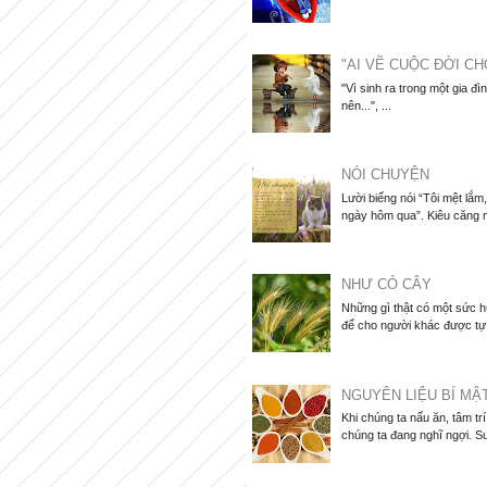
"AI VẼ CUỘC ĐỜI CH
"Vì sinh ra trong một gia đì
nên...", ...
NÓI CHUYỆN
Lười biếng nói “Tôi mệt lắ
ngày hôm qua”. Kiêu căng nói
NHƯ CỎ CÂY
Những gì thật có một sức hú
để cho người khác được tự d
NGUYÊN LIỆU BÍ MẬ
Khi chúng ta nấu ăn, tâm tr
chúng ta đang nghĩ ngợi. Su