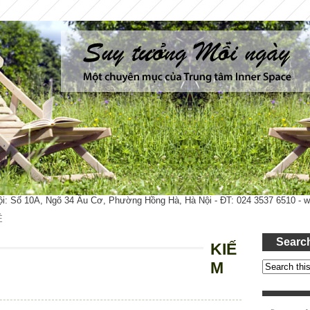
ội: Số 10A, Ngõ 34 Âu Cơ, Phường Hồng Hà, Hà Nội - ĐT: 024 3537 6510 -
Ệ
Searc
KIẾ
M