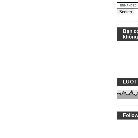
Bạn c
khôn
LƯỢT
Follow