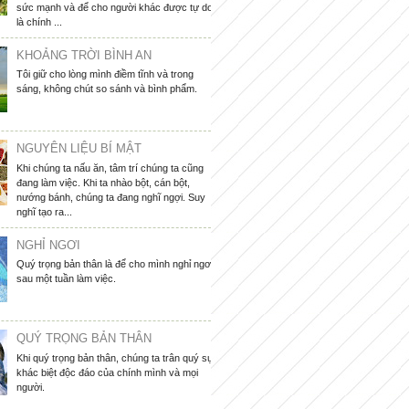
sức mạnh và để cho người khác được tự do
là chính ...
KHOẢNG TRỜI BÌNH AN
Tôi giữ cho lòng mình điềm tĩnh và trong
sáng, không chút so sánh và bình phẩm.
NGUYÊN LIỆU BÍ MẬT
Khi chúng ta nấu ăn, tâm trí chúng ta cũng
đang làm việc. Khi ta nhào bột, cán bột,
nướng bánh, chúng ta đang nghĩ ngợi. Suy
nghĩ tạo ra...
NGHỈ NGƠI
Quý trọng bản thân là để cho mình nghỉ ngơi
sau một tuần làm việc.
QUÝ TRỌNG BẢN THÂN
Khi quý trọng bản thân, chúng ta trân quý sự
khác biệt độc đáo của chính mình và mọi
người.