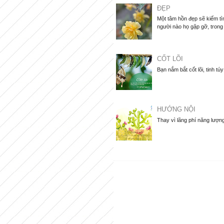
ĐẸP
Một tâm hồn đẹp sẽ kiếm tìm
người nào họ gặp gỡ, trong
CỐT LÕI
Bạn nắm bắt cốt lõi, tinh tú
HƯỚNG NỘI
Thay vì lãng phí năng lượng