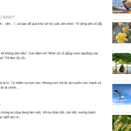
O BẠN?"
nh... nên ...", và bạn để quá khứ vẽ hộ cuộc đời mình. "Vì dòng đời xô đẩy
m, tôi không làm đâu”. Can đảm nói “Mình sẽ cố gắng vượt ngưỡng của
 “Tôi làm rồi, tôi...
t lạ kì. Tự nhiên và trọn vẹn. Nhưng sức hút ấy lại truyền sức mạnh và
o là chính ...
T
í chúng ta cũng đang làm việc. Khi ta nhào bột, cán bột, nướng bánh,
y nghĩ tạo ra...