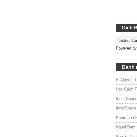
Dịch 
Powered b
Danh 
Bi Quyet T
Học Cách T
Inner Spac
InnerSpace
Khám phá 
Nguoi Dam 
Người Dám