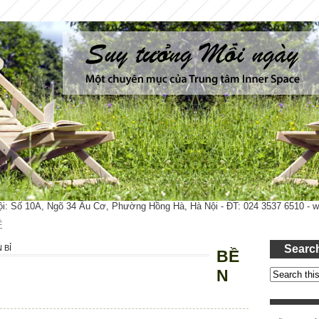
ội: Số 10A, Ngõ 34 Âu Cơ, Phường Hồng Hà, Hà Nội - ĐT: 024 3537 6510 -
Ệ
Searc
 BỈ
BỀ
N