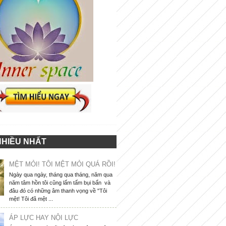
NHIỀU NHẤT
MỆT MỎI! TÔI MỆT MỎI QUÁ RỒI!
Ngày qua ngày, tháng qua tháng, năm qua
năm tâm hồn tôi cũng lấm tấm bụi bẩn và
đâu đó có những âm thanh vọng về "Tôi
mệt! Tôi đã mệt ...
ÁP LỰC HAY NỘI LỰC