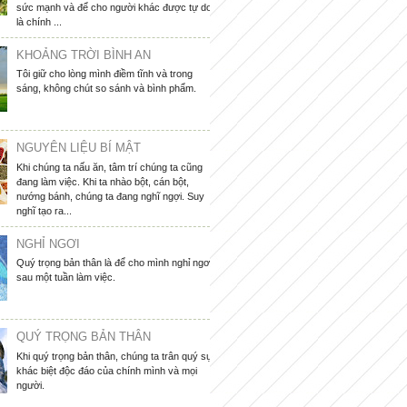
sức mạnh và để cho người khác được tự do
là chính ...
KHOẢNG TRỜI BÌNH AN
Tôi giữ cho lòng mình điềm tĩnh và trong
sáng, không chút so sánh và bình phẩm.
NGUYÊN LIỆU BÍ MẬT
Khi chúng ta nấu ăn, tâm trí chúng ta cũng
đang làm việc. Khi ta nhào bột, cán bột,
nướng bánh, chúng ta đang nghĩ ngợi. Suy
nghĩ tạo ra...
NGHỈ NGƠI
Quý trọng bản thân là để cho mình nghỉ ngơi
sau một tuần làm việc.
QUÝ TRỌNG BẢN THÂN
Khi quý trọng bản thân, chúng ta trân quý sự
khác biệt độc đáo của chính mình và mọi
người.