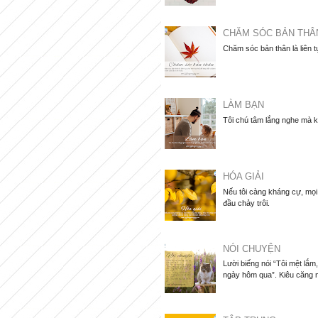
CHĂM SÓC BẢN THÂ
Chăm sóc bản thân là liên t
LÀM BẠN
Tôi chú tâm lắng nghe mà k
HÓA GIẢI
Nếu tôi càng kháng cự, mọi 
đầu chảy trôi.
NÓI CHUYỆN
Lười biếng nói “Tôi mệt lắ
ngày hôm qua”. Kiêu căng nói