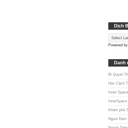
Dịch 
Powered b
Danh 
Bi Quyet T
Học Cách T
Inner Spac
InnerSpace
Khám phá 
Nguoi Dam 
Người Dám