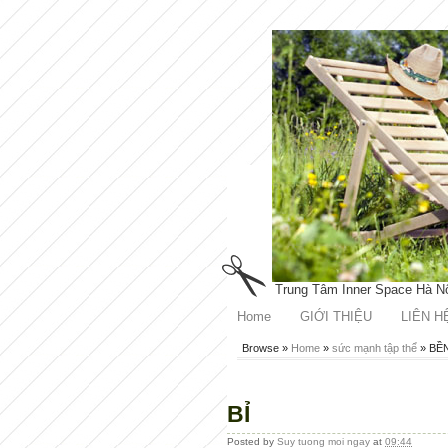
Trung Tâm Inner Space Hà N
Home
GIỚI THIỆU
LIÊN H
Browse »
Home
»
sức mạnh tập thể
»
BỀN
BỈ
Posted by
Suy tuong moi ngay
at
09:44