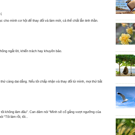
N
ục cho mình cơ hội để thay đổi và làm mới, cả thể chất lẫn tinh thần.
hông ngắt lời, khiển trách hay khuyên bảo.
thứ càng dai dẳng. Nếu tôi chấp nhận và thay đổi từ mình, mọi thứ bắt
m, tôi không làm đâu”. Can đảm nói “Mình sẽ cố gắng vượt ngưỡng của
 “Tôi làm rồi, tôi...