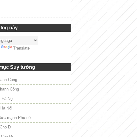
Blog này
y
Translate
mục Suy tưởng
hanh Cong
hành Công
e Hà Nội
 Hà Nội
Sức mạnh Phụ nữ
Cho Di
 Cho Đi