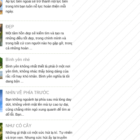
Áp lực bên ngoài sẽ trở thành nội lực bên
trong khi bạn luôn nỗ lực hoàn thiện mỗi
ngày.
ĐẸP
Một tâm hồn đẹp sẽ kiếm tìm và tạo ra
những điều tốt đẹp, trong chính mình và
trong bất cứ con người nào họ gặp gỡ, trong
cả những hoàn ...
Bình yên nhé
Bình yên không nhất thiết là phải ở một nơi
yên tĩnh, không nhác thấy bóng dáng của
rắc rối hay khó khăn. Bình yên nghĩa là tôi
đang bộn ...
NHÌN VỀ PHÍA TRƯỚC
Bạn không ngoảnh lại phía sau mà lòng day
dứt, không vênh mặt lên mà tự cao tự đại,
cũng chẳng nhìn ngó xung quanh để tìm ai
đổ lỗi. Bạn...
NHƯ CỎ CÂY
Những gì thật có một sức hút lạ kì. Tự nhiên
và trọn vẹn. Nhưng sức hút ấy lại truyền