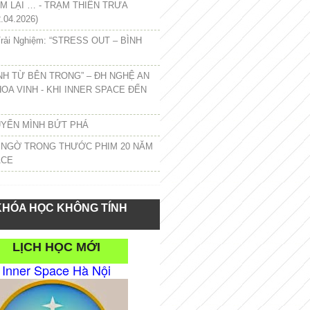
 LẠI … - TRẠM THIỀN TRƯA
.04.2026)
rải Nghiệm: “STRESS OUT – BÌNH
NH TỪ BÊN TRONG” – ĐH NGHỆ AN
HOA VINH - KHI INNER SPACE ĐẾN
UYỂN MÌNH BỨT PHÁ
 NGỜ TRONG THƯỚC PHIM 20 NĂM
ACE
KHÓA HỌC KHÔNG TÍNH
LỊCH HỌC MỚI
Inner Space Hà Nội