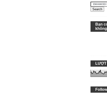
Bạn c
khôn
LƯỢT
Follow