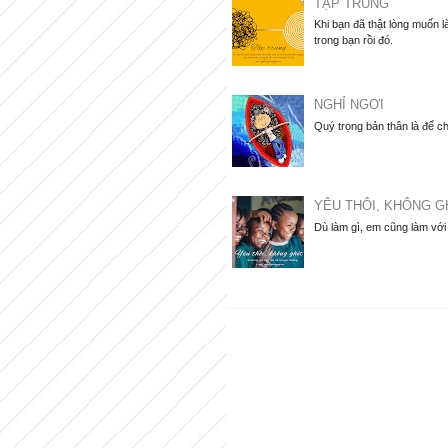
TẬP TRUNG
Khi bạn đã thật lòng muốn 
trong bạn rồi đó.
NGHỈ NGƠI
Quý trọng bản thân là để ch
YÊU THÔI, KHÔNG G
Dù làm gì, em cũng làm với