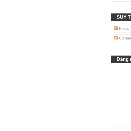
SUY 
Posts
Comme
Đăng 