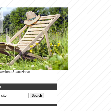
 www.InnerSpaceHn.vn
h