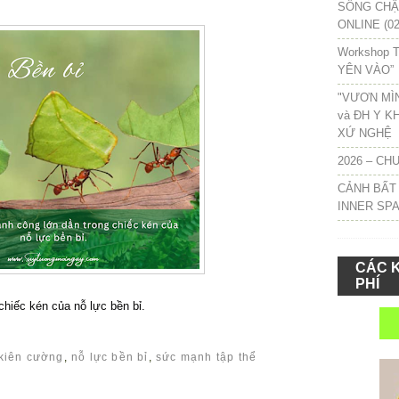
SỐNG CHẬM
ONLINE (02
Workshop T
YÊN VÀO”
"VƯƠN MÌ
và ĐH Y K
XỨ NGHỆ
2026 – CH
CẢNH BẤT
INNER SP
CÁC 
PHÍ
chiếc kén của nỗ lực bền bỉ.
kiên cường
,
nỗ lực bền bỉ
,
sức mạnh tập thể